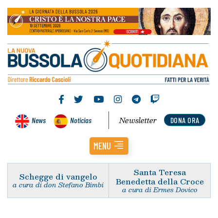
Newsletter
News
Noticias
DONA ORA
MENU
Santa Teresa
Schegge di vangelo
Benedetta della Croce
a cura di don Stefano Bimbi
a cura di Ermes Dovico