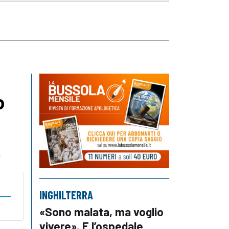
o
o
INGHILTERRA
«Sono malata, ma voglio
vivere». E l’ospedale