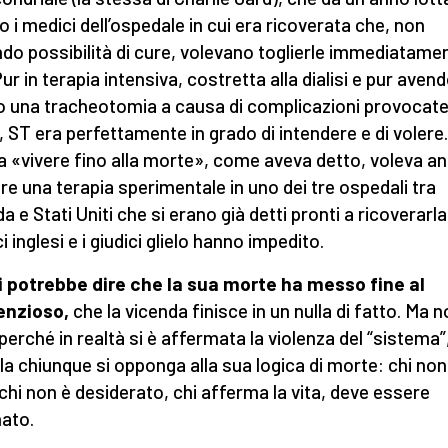
o i medici dell’ospedale in cui era ricoverata che, non
do possibilità di cure, volevano toglierle immediatamen
Pur in terapia intensiva, costretta alla dialisi e pur aven
o una tracheotomia a causa di complicazioni provocate
, ST era perfettamente in grado di intendere e di volere
a «vivere fino alla morte», come aveva detto, voleva a
re una terapia sperimentale in uno dei tre ospedali tra
 e Stati Uniti che si erano già detti pronti a ricoverarla
 inglesi e i giudici glielo hanno impedito.
i potrebbe dire che la sua morte ha messo fine al
enzioso,
che la vicenda finisce in un nulla di fatto. Ma n
 perché in realtà si è affermata la violenza del “sistema”
ola chiunque si opponga alla sua logica di morte: chi non
, chi non è desiderato, chi afferma la vita, deve essere
nato.