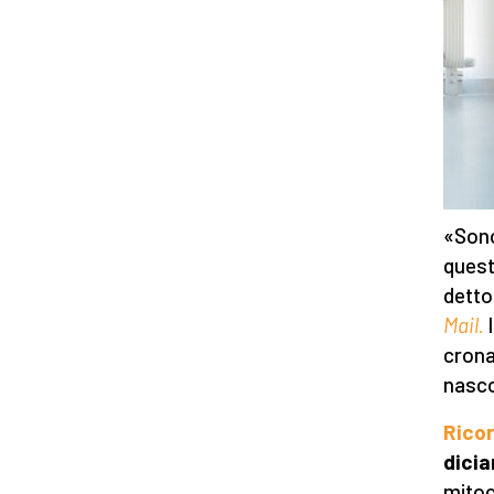
«Sono
quest
detto
Mail
.
I
crona
nascon
Ricor
dici
mitoc