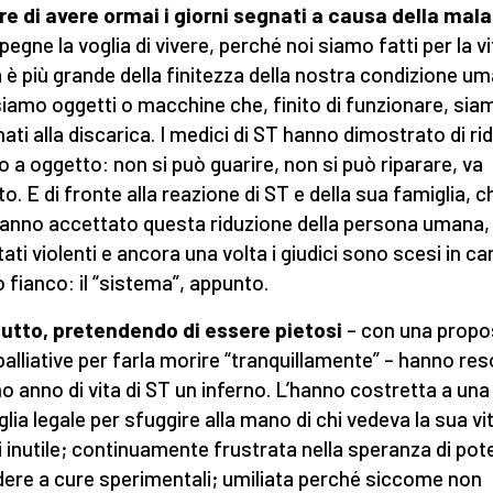
e di avere ormai i giorni segnati a causa della mala
egne la voglia di vivere, perché noi siamo fatti per la vi
ta è più grande della finitezza della nostra condizione u
iamo oggetti o macchine che, finito di funzionare, sia
nati alla discarica. I medici di ST hanno dimostrato di ri
o a oggetto: non si può guarire, non si può riparare, va
to. E di fronte alla reazione di ST e della sua famiglia, c
anno accettato questa riduzione della persona umana,
tati violenti e ancora una volta i giudici sono scesi in 
o fianco: il “sistema”, appunto.
utto, pretendendo di essere pietosi
– con una propo
palliative per farla morire “tranquillamente” – hanno res
imo anno di vita di ST un inferno. L’hanno costretta a una
glia legale per sfuggire alla mano di chi vedeva la sua vi
 inutile; continuamente frustrata nella speranza di pot
ere a cure sperimentali; umiliata perché siccome non