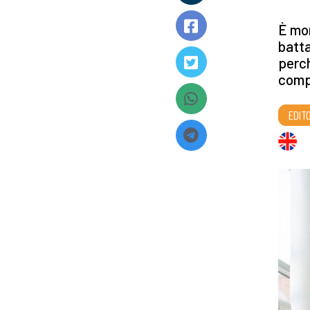
È mor
batta
perch
compr
EDITO