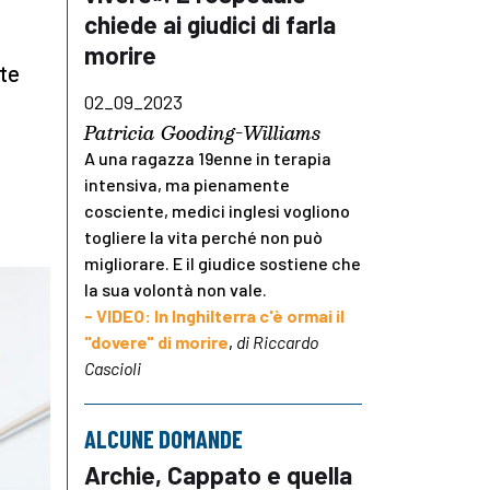
chiede ai giudici di farla
morire
rte
02_09_2023
.
Patricia Gooding-Williams
A una ragazza 19enne in terapia
intensiva, ma pienamente
cosciente, medici inglesi vogliono
togliere la vita perché non può
migliorare. E il giudice sostiene che
la sua volontà non vale.
- VIDEO: In Inghilterra c'è ormai il
"dovere" di morire
,
di Riccardo
Cascioli
ALCUNE DOMANDE
Archie, Cappato e quella