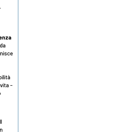
r
i
lenza
 da
inisce
ilità
vita –
o
l
in