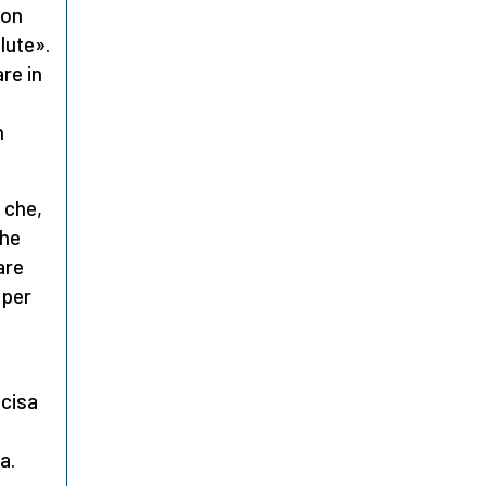
non
lute».
re in
n
i
che,
che
are
 per
ecisa
a.