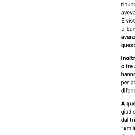
rinun
aveva
E vis
tribu
avanz
quest
Inolt
oltre 
hanno
per p
difend
A que
giudi
dal tr
famil