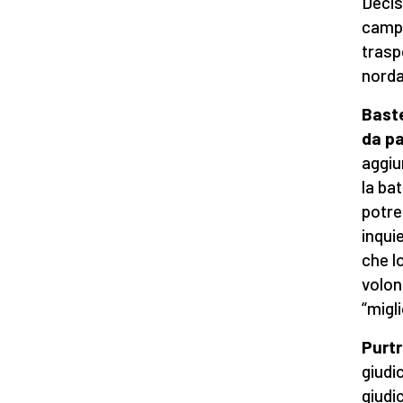
Decis
campa
trasp
norda
Baste
da pa
aggiu
la ba
potre
inqui
che lo
volon
“migl
Purtr
giudi
giudi