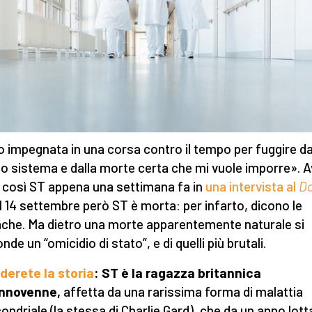
 impegnata in una corsa contro il tempo per fuggire d
o sistema e dalla morte certa che mi vuole imporre». 
 così ST appena una settimana fa in
una intervista al
Da
l 14 settembre però ST è morta: per infarto, dicono le
che. Ma dietro una morte apparentemente naturale si
de un “omicidio di stato”, e di quelli più brutali.
derete la storia
: ST è la ragazza britannica
annovenne,
affetta da una rarissima forma di malattia
ondriale (la stessa di Charlie Gard), che da un anno lot