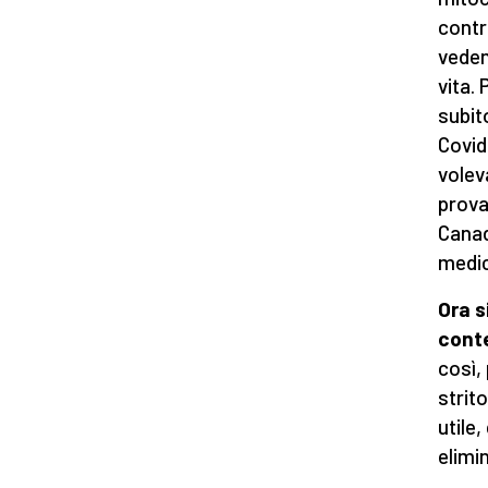
contr
veden
vita. 
subit
Covid
volev
prova
Canada
medici
Ora s
cont
così,
strit
utile
elimi