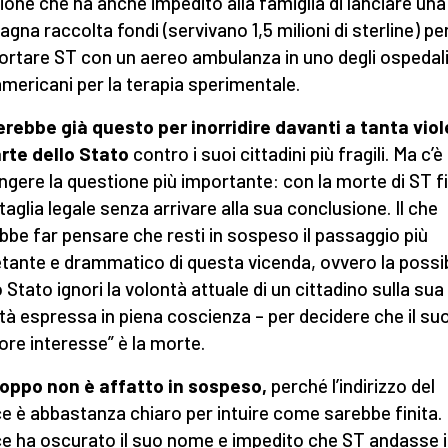
ione che ha anche impedito alla famiglia di lanciare una
gna raccolta fondi (servivano 1,5 milioni di sterline) pe
ortare ST con un aereo ambulanza in uno degli ospedal
mericani per la terapia sperimentale.
rebbe già questo per inorridire davanti a tanta vio
rte dello Stato
contro i suoi cittadini più fragili. Ma c’è
ngere la questione più importante: con la morte di ST f
ttaglia legale senza arrivare alla sua conclusione. Il che
bbe far pensare che resti in sospeso il passaggio più
etante e drammatico di questa vicenda, ovvero la possib
 Stato ignori la volontà attuale di un cittadino sulla sua 
tà espressa in piena coscienza – per decidere che il su
iore interesse” è la morte.
oppo non è affatto in sospeso,
perché l’indirizzo del
ce è abbastanza chiaro per intuire come sarebbe finita. I
ce ha oscurato il suo nome e impedito che ST andasse 