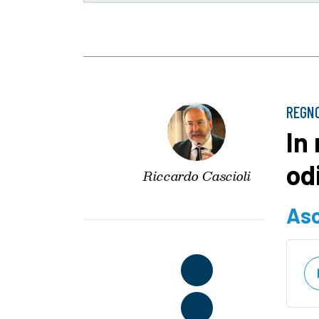
REGNO
In
odi
Riccardo Cascioli
Asc