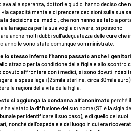
ciava alla speranza, dottori e giudici hanno deciso che 
 «la capacità mentale di prendere decisioni sulla sua sa
ta la decisione dei medici, che non hanno esitato a porta
nale la ragazza per la sua voglia di vivere, si possono
are anche molti dubbi sull’adeguatezza delle cure che i
o anno le sono state comunque somministrate.
re lo stesso inferno l’hanno passato anche i genitor
allo strazio per la condizione della figlia e allo scontro 
 dovuto affrontare con i medici, si sono dovuti indebit
agare le spese legali (25mila sterline, circa 30mila euro)
ere le ragioni della vita della figlia.
sto si aggiunga la condanna all’anonimato
perché il
ce ha vietato la diffusione del suo nome (ST è la sigla d
ibunale per identificare il suo caso), e di quello dei suoi
iari, nonché dell’ospedale e del luogo in cui era ricoverat