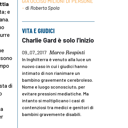
GIA'UCCISO MILIONI DI PERSONE
ttia
-
di
Roberta Spola
ta; e
mana.
mo
VITA E GIUDICI
durre
Charlie Gard è solo l'inizio
he
Marco Respinti
09_07_2017
 sono
In Inghilterra è venuto alla luce un
campo
nuovo caso in cui i giudici hanno
intimato di non rianimare un
bambino gravemente cerebroleso.
sta di
Nome e luogo sconosciuto, per
o
evitare pressioni mediatiche. Ma
intanto si moltiplicano i casi di
contenziosi tra medici e genitori di
ta
bambini gravemente disabili.
er