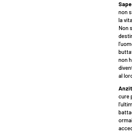
Saper
non sp
la vi
Non s
desti
l’uom
butta
non h
diven
al lor
Anzit
cure 
l’ult
batta
ormai
acced