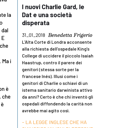
I nuovi Charlie Gard, le
Dat e una società
te la
disperata
do
 dal
Benedetta Frigerio
31_01_2018
. E
L'Alta Corte di Londra acconsente
nche
alla richiesta dell’ospedale King’s
College di uccidere il piccolo Isaiah
. Ma i
Haastrup, contro il parere dei
genitori (stessa sorte per la
francese Inés). Illusi come i
genitori di Charlie o schiavi di un
on è
istema sanitario darwinista attivo
, che
da anni? Certo è che chi inventò gli
 è
ospedali diffondendo la carità non
avrebbe mai agito così.
- LA LEGGE INGLESE CHE HA