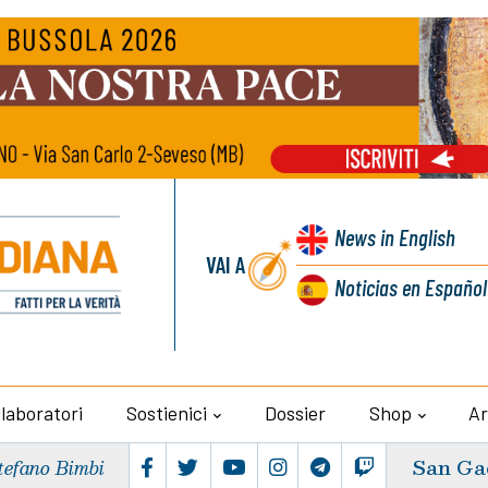
News
in English
VAI A
Noticias
en Español
llaboratori
Sostienici
Dossier
Shop
Ar
San Ga
tefano Bimbi