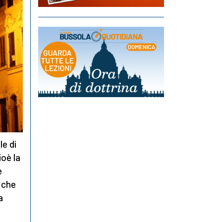
le di
ioè la
e
a che
a