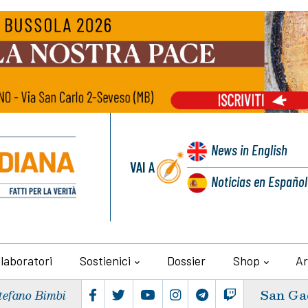
News
in English
VAI A
Noticias
en Español
llaboratori
Sostienici
Dossier
Shop
Ar
San Ga
tefano Bimbi