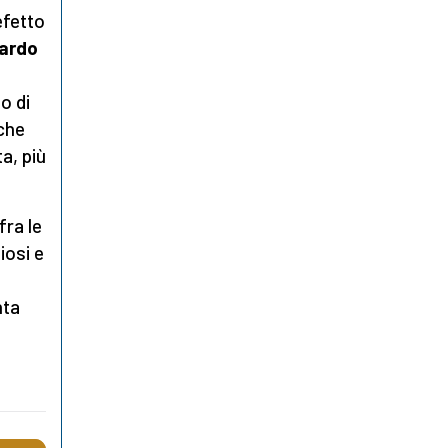
efetto
oardo
i
o di
 che
a, più
fra le
iosi e
nta