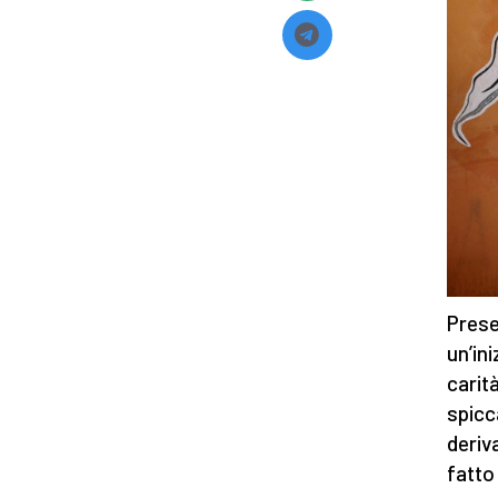
Prese
un’ini
carità
spicc
deriv
fatto 