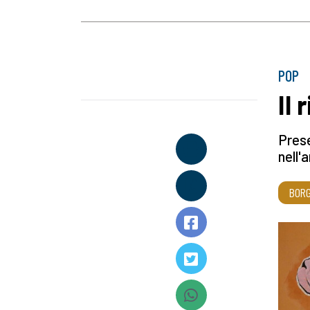
POP
Il
Prese
nell'
BORG