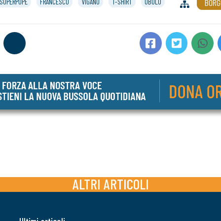
SUPERPOPE
FRANCESCO
VIGANÒ
T-SHIRT
OBOLO
BORG
ALTRI ARTICOLI