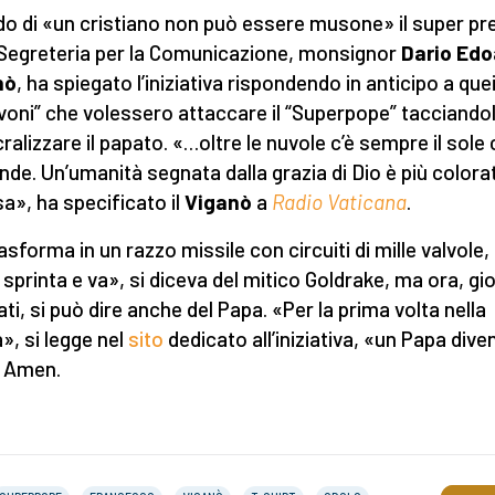
ido di «un cristiano non può essere musone» il super pr
 Segreteria per la Comunicazione, monsignor
Dario Ed
nò
, ha spiegato l’iniziativa rispondendo in anticipo a que
ivoni” che volessero attaccare il “Superpope” tacciandol
ralizzare il papato. «…oltre le nuvole c’è sempre il sole
ende. Un’umanità segnata dalla grazia di Dio è più colorat
sa», ha specificato il
Viganò
a
Radio Vaticana
.
asforma in un razzo missile con circuiti di mille valvole, 
e sprinta e va», si diceva del mitico Goldrake, ma ora, gio
ati, si può dire anche del Papa. «Per la prima volta nella
a», si legge nel
sito
dedicato all’iniziativa, «un Papa dive
 Amen.