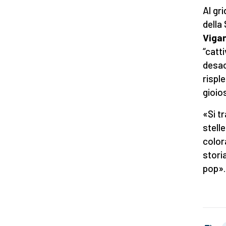
Al gr
della
Viga
“catt
desac
rispl
gioio
«Si tr
stell
color
stori
pop».