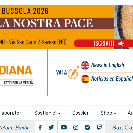
News
in English
VAI A
Noticias
en Español
llaboratori
Sostienici
Dossier
Shop
Ar
San Ga
tefano Bimbi