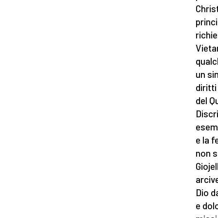
Chris
princ
richi
Vieta
qualc
un si
diritt
del Q
Discr
esemp
e la 
non s
Giojel
arciv
Dio d
e dol