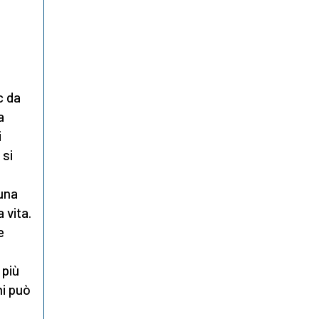
e
,
c da
a
i
 si
 una
 vita.
e
 più
hi può