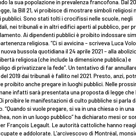
do la sua popolazione in prevalenza francofona. Dal 2
gge, la Bill 21, vi proibisce di mostrare simboli religiosi 
 pubblici. Sono stati tolti i crocifissi nelle scuole, negli
li, nei tribunali e in altri edifici aperti al pubblico, per 
rlamento. Ai dipendenti pubblici è proibito indossare sim
partenenza religiosa. “Ci si avvicina – scriveva Luca Vol
 nuova bussola quotidiana il 24 aprile 2021 – alla abolizi
 libertà religiosa (che include la dimensione pubblica) e
bligo di privatizzare la fede”. Un tentativo di far annullare
del 2019 dai tribunali è fallito nel 2021. Presto, anzi, po
e proibito anche pregare in luoghi pubblici. Nelle pross
mane infatti sarà presentata una proposta di legge che 
 Di proibire le manifestazioni di culto pubbliche si parla 
. “Quando si vuole pregare, si va in una chiesa o in una
ea, non in un luogo pubblico” ha dichiarato mesi or son
er François Legault. Le autorità cattoliche hanno reag
cupate e addolorate. L’arcivescovo di Montréal, monsi