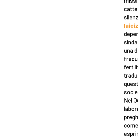
missi
catte
silenz
laici
depen
sinda
una d
frequ
fertil
tradu
quest
socie
Nel Q
labora
pregh
come 
espri