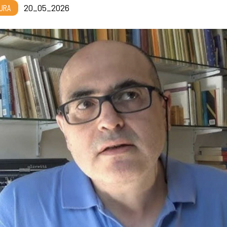
URA
20_05_2026