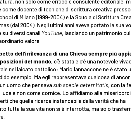
ratura, non solo come critico e consulente editoriale, 
 come docente di tecniche di scrittura creativa presso
chool di Milano (1999-2004) e la Scuola di Scrittura Cre
mas (dal 2004). Negli ultimi anni aveva portato la sua v
 su diversi canali
YouTube
, lasciando un patrimonio cul
raordinario valore.
petto dell’irrilevanza di una Chiesa sempre più appi
 posizioni del mondo
, c’è stata e c’è una notevole viva
rale nel laicato cattolico; Mario Iannaccone ne è stato 
dido esempio. Ma egli rappresentava qualcosa di ancor 
 un uomo che pensava
sub specie aeternitatis
, con la f
luce e non come cornice. Lo affidiamo alla misericordi
certi che quella ricerca instancabile della verità che ha
to tutta la sua vita non si è interrotta, ma solo trasferi
ve.