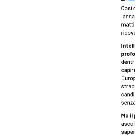
Così 
Ianna
matti
ricov
Intel
profo
dentr
capir
Europ
strao
candi
senza
Ma il
ascol
sapern