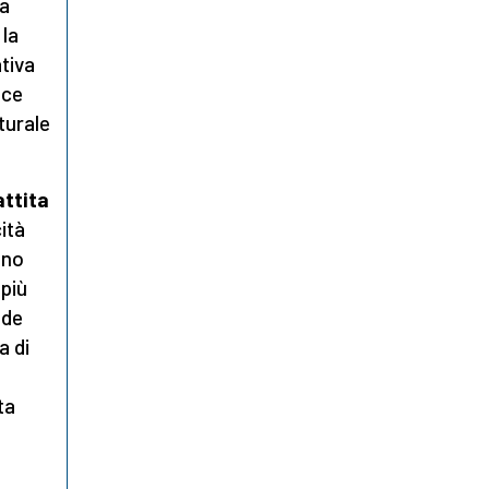
ma
 la
ativa
oce
turale
attita
cità
uno
più
ede
a di
ta