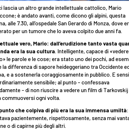
ci lascia un altro grande intellettuale cattolico, Mario
ccone; è andato avanti, come dicono gli alpini, questa
na, alle 7.30, all’ospedale San Gerardo di Monza, dove e
erato per un tumore che lo aveva colpito due anni fa.
lettuale vero, Mario: dall’erudizione tanto vasta qu
nda era la sua cultura
. Intelligente, capace di «vedere
o» le parole e le cose; era stato uno dei pochi, ad esem
e la differenza di sapore heideggeriano tra Occidente e
a, e a sostenerla coraggiosamente in pubblico. E sensi
rdinariamente sensibile; al punto – confessava
damente – di non riuscire a vedere un film di Tarkovskij
 commuoversi ogni volta.
 punto che colpiva di più era la sua immensa umiltà
:
tava pazientemente, rispettosamente, senza mai vanta
e o di capirne più degli altri.