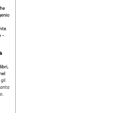
he
genio
nte
 -
tà
ibri,
nel
gli
santa
o.