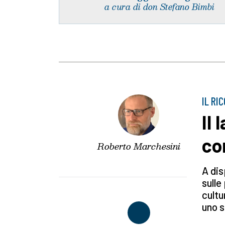
a cura di don Stefano Bimbi
IL RI
Il
co
Roberto Marchesini
A dis
sulle
cultu
uno 