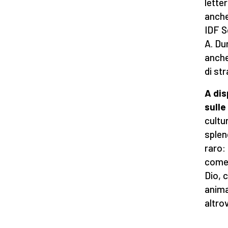
lette
anche
IDF S
A. Du
anche
di st
A dis
sulle
cultu
splen
raro:
come 
Dio, 
anima
altro