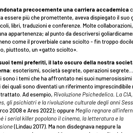
ndonata precocemente una carriera accademica
c
a essere più che promettente, aveva dispiegato il suo 
icoli, libri, traduzioni e conferenze. Molte collaborazioni,
na appartenenza; al punto da descriversi goliardicame
no come il proverbiale cane sciolto - fin troppo docile
o, piuttosto, un «gatto sciolto».
 suoi temi preferiti, il lato oscuro della nostra socie
rna
: esoterismi, società segrete, operazioni segrete…
i sono i temi che ha affrontato nei suoi numerosissimi l
i dei quali sono diventati un riferimento imprescindibile 
trattato. Ad esempio,
Rivoluzione Psichedelica. La CIA, 
s, gli psichiatri e la rivoluzione culturale degli anni Ses
rco 2008 e Ares 2022); oppure
Meglio regnare all’infern
 i serial killer popolano il cinema, la letteratura e la
isione
(Lindau 2017). Ma non disdegnava neppure la