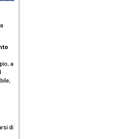
ra
anto
pio, a
d
bile,
rsi di