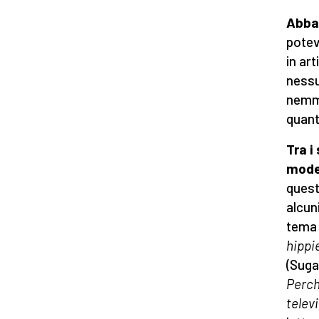
Abba
potev
in art
nessu
nemme
quant
Tra i
mode
quest
alcun
tema 
hippie
(Suga
Perché
telev