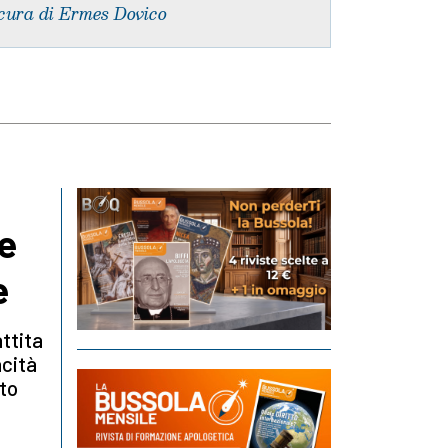
cura di Ermes Dovico
de
e
attita
acità
ato