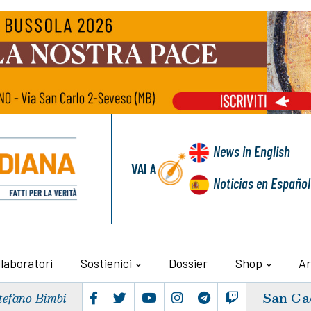
News
in English
VAI A
Noticias
en Español
llaboratori
Sostienici
Dossier
Shop
Ar
San Ga
tefano Bimbi