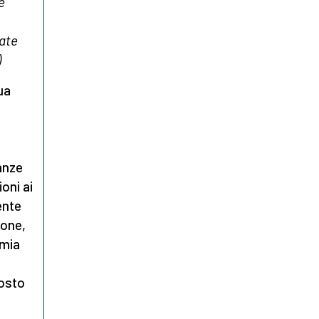
e
iate
)
ua
ianze
oni ai
ente
ione,
 mia
posto