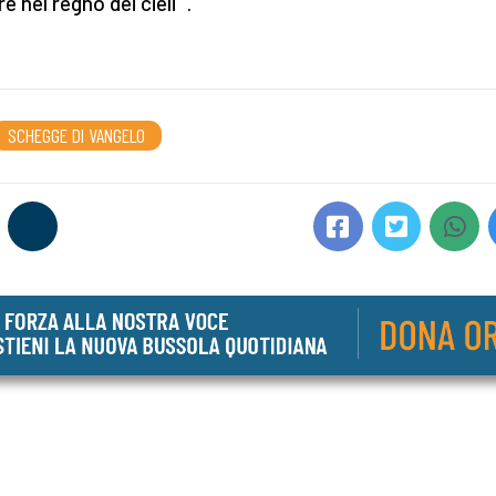
e nel regno dei cieli” .
SCHEGGE DI VANGELO