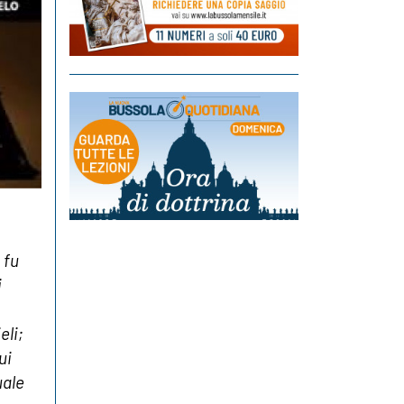
 fu
i
eli;
ui
uale