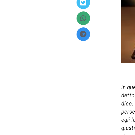
In qu
detto:
dico:
perseg
egli f
giusti