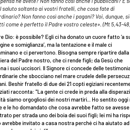
pensa ne avete? Non fanno così anche i pubblicani? E s
l saluto soltanto ai vostri fratelli, che cosa fate di
rdinario? Non fanno così anche i pagani? Voi, dunque, s
tti come è perfetto il Padre vostro celeste». (Mt 5,43-48
re Dio: è possibile? Egli ci ha donato un cuore fatto ‘a s
ine e somiglianza’, ma la tentazione e il male ci
minano e ci pervertono. Bisogna sempre ripartire dalla
iera del Padre nostro, che ci rende figli; da Gesù che
na i suoi uccisori. Il Signore ci concede delle testimon
rdinarie che sbocciano nel mare crudele delle persecuzi
iani. Beshir fratello di due dei 21 copti egiziani recentem
iziati racconta: "La gente ci crede in preda alla disperaz
rità siamo orgogliosi dei nostri martiri... Ho sentito oggi
 e le ho domandato che cosa avrebbe fatto se avesse
rato per strada uno dei boia dei suoi figli; lei mi ha ris
o avrebbe invitato a casa nostra perché ci ha aiutato ad