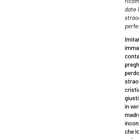
ricom
date i
strao
perfe
Imita
immag
conta
pregh
perdo
strao
crist
giust
in ve
madre
incont
che l