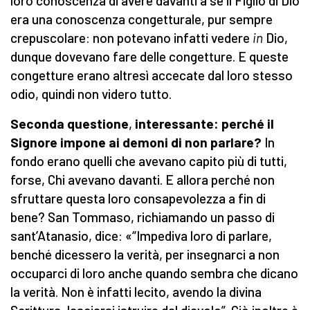
loro conoscenza di avere davanti a sé il Figlio di Dio
era una conoscenza congetturale, pur sempre
crepuscolare: non potevano infatti vedere
in
Dio,
dunque dovevano fare delle congetture. E queste
congetture erano altresì accecate dal loro stesso
odio, quindi non videro tutto.
Seconda questione
,
interessante: perché il
Signore impone ai demoni di non parlare?
In
fondo erano quelli che avevano capito più di tutti,
forse, Chi avevano davanti. E allora perché non
sfruttare questa loro consapevolezza a fin di
bene? San Tommaso, richiamando un passo di
sant’Atanasio, dice: «“Impediva loro di parlare,
benché dicessero la verità, per insegnarci a non
occuparci di loro anche quando sembra che dicano
la verità. Non è infatti lecito, avendo la divina