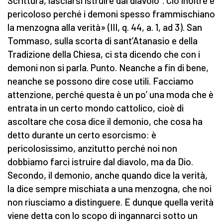
Scrittura, lasciarsi istruire dal diavolo”. Ciò inoltre è
pericoloso perché i demoni spesso frammischiano
la menzogna alla verità» (III, q. 44, a. 1, ad 3). San
Tommaso, sulla scorta di sant’Atanasio e della
Tradizione della Chiesa, ci sta dicendo che con i
demoni non si parla. Punto. Neanche a fin di bene,
neanche se possono dire cose utili. Facciamo
attenzione, perché questa è un po’ una moda che è
entrata in un certo mondo cattolico, cioè di
ascoltare che cosa dice il demonio, che cosa ha
detto durante un certo esorcismo: è
pericolosissimo, anzitutto perché noi non
dobbiamo farci istruire dal diavolo, ma da Dio.
Secondo, il demonio, anche quando dice la verità,
la dice sempre mischiata a una menzogna, che noi
non riusciamo a distinguere. E dunque quella verità
viene detta con lo scopo di ingannarci sotto un