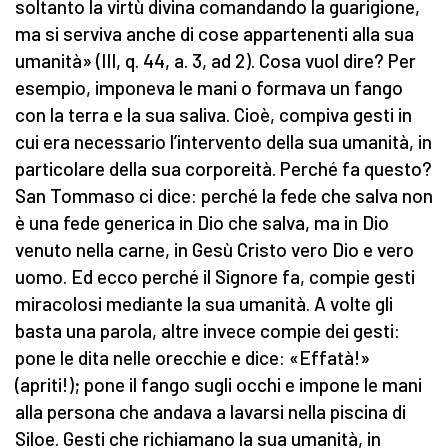
soltanto la virtù divina comandando la guarigione,
ma si serviva anche di cose appartenenti alla sua
umanità» (III, q. 44, a. 3, ad 2). Cosa vuol dire? Per
esempio, imponeva le mani o formava un fango
con la terra e la sua saliva. Cioè, compiva gesti in
cui era necessario l’intervento della sua umanità, in
particolare della sua corporeità. Perché fa questo?
San Tommaso ci dice: perché la fede che salva non
è una fede generica in Dio che salva, ma in Dio
venuto nella carne, in Gesù Cristo vero Dio e vero
uomo. Ed ecco perché il Signore fa, compie gesti
miracolosi mediante la sua umanità. A volte gli
basta una parola, altre invece compie dei gesti:
pone le dita nelle orecchie e dice: «Effatà!»
(apriti!); pone il fango sugli occhi e impone le mani
alla persona che andava a lavarsi nella piscina di
Siloe. Gesti che richiamano la sua umanità, in