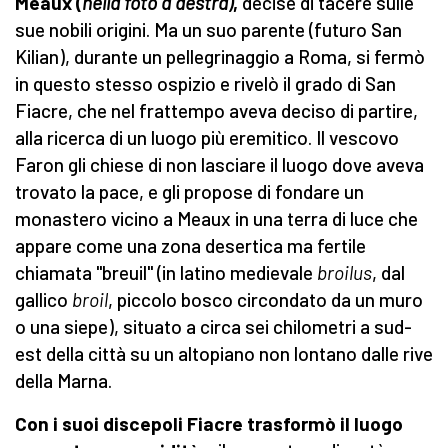
Meaux (
nella foto a destra)
,
decise di tacere sulle
sue nobili origini. Ma un suo parente (futuro San
Kilian), durante un pellegrinaggio a Roma, si fermò
in questo stesso ospizio e rivelò il grado di San
Fiacre, che nel frattempo aveva deciso di partire,
alla ricerca di un luogo più eremitico. Il vescovo
Faron gli chiese di non lasciare il luogo dove aveva
trovato la pace, e gli propose di fondare un
monastero vicino a Meaux in una terra di luce che
appare come una zona desertica ma fertile
chiamata "breuil" (in latino medievale
broilus
, dal
gallico
broil
, piccolo bosco circondato da un muro
o una siepe), situato a circa sei chilometri a sud-
est della città su un altopiano non lontano dalle rive
della Marna.
Con i suoi discepoli Fiacre trasformò il luogo