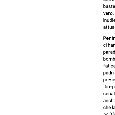
baste
vero,
inuti
attuar
Per i
ci ha
parad
bomba
fatic
padri
presc
Dio-p
senat
anche
che l
polit