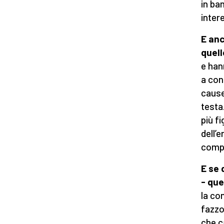
in ba
inter
E anc
quell
e han
a con
cause
testa
più f
dell’e
compl
E se 
- que
la con
fazzo
che c