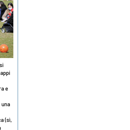
si
Tappi
ra e
n una
a (sì,
a