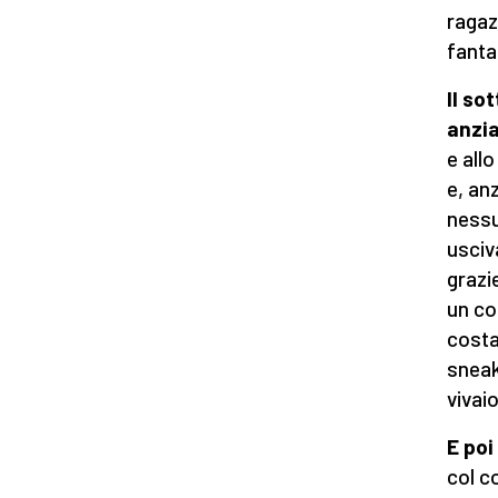
ragaz
fantas
Il so
anzia
e all
e, an
nessu
usciv
grazi
un co
costa 
sneak
vivaio
E poi
col c