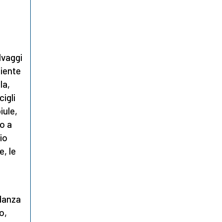
lvaggi
niente
la,
igli
iule,
o a
io
e, le
 danza
o,