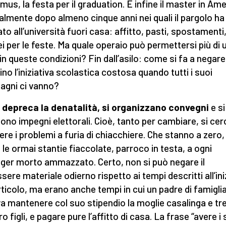
smus, la festa per il graduation. E infine il master in Ame
almente dopo almeno cinque anni nei quali il pargolo ha
ato all’università fuori casa: affitto, pasti, spostamenti,
ei per le feste. Ma quale operaio può permettersi più di 
o in queste condizioni? Fin dall’asilo: come si fa a negare
no l’iniziativa scolastica costosa quando tutti i suoi
gni ci vanno?
i depreca la denatalità, si organizzano convegni
e si
ono impegni elettorali. Cioè, tanto per cambiare, si cer
vere i problemi a furia di chiacchiere. Che stanno a zero,
le ormai stantie fiaccolate, parroco in testa, a ogni
ger morto ammazzato. Certo, non si può negare il
sere materiale odierno rispetto ai tempi descritti all’ini
articolo, ma erano anche tempi in cui un padre di famigli
a mantenere col suo stipendio la moglie casalinga e tr
o figli, e pagare pure l’affitto di casa. La frase “avere i 