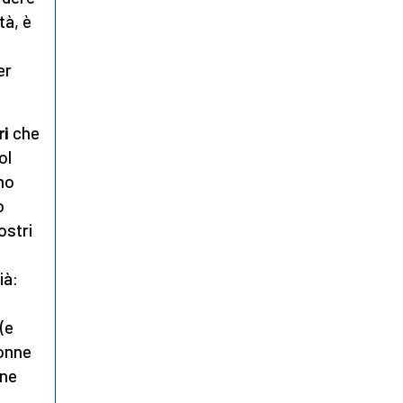
tà, è
er
ri
che
ol
mo
o
ostri
ià:
(e
donne
one