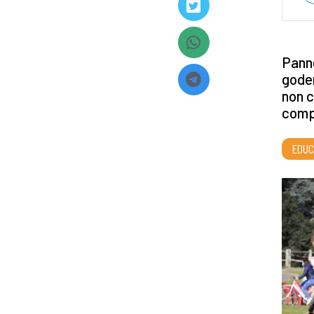
Panne
goder
non c
compl
EDUC