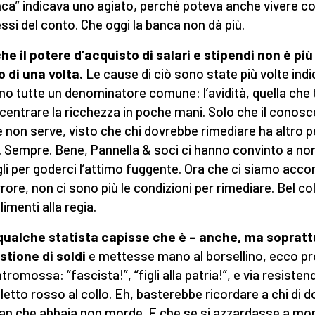
nca” indicava uno agiato, perché poteva anche vivere co
essi del conto. Che oggi la banca non dà più.
he il potere d’acquisto di salari e stipendi non è più
o di una volta.
Le cause di ciò sono state più volte indi
no tutte un denominatore comune: l’avidità, quella che
centrare la ricchezza in poche mani. Solo che il conosc
 non serve, visto che chi dovrebbe rimediare ha altro pe
. Sempre. Bene, Pannella & soci ci hanno convinto a no
igli per goderci l’attimo fuggente. Ora che ci siamo accor
rrore, non ci sono più le condizioni per rimediare. Bel co
imenti alla regia.
qualche statista capisse che è – anche, ma sopratt
stione di soldi
e mettesse mano al borsellino, ecco p
tromossa: “fascista!”, “figli alla patria!”, e via resisten
letto rosso al collo. Eh, basterebbe ricordare a chi di 
an che abbaia non morde. E che se si azzardasse a mo