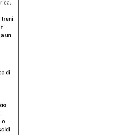
rica,
 treni
un
 a un
ca di
zio
a
e o
soldi