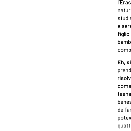
l’Era
natur
studi
e aer
figli
bambi
compa
Eh, s
prend
risol
come 
teena
benes
dell’
potev
quattr