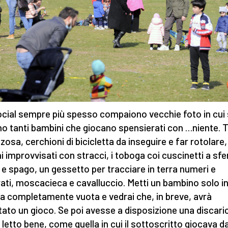
ocial sempre più spesso compaiono vecchie foto in cui 
o tanti bambini che giocano spensierati con …niente. 
zzosa, cerchioni di bicicletta da inseguire e far rotolare,
ni improvvisati con stracci, i toboga coi cuscinetti a sfe
 e spago, un gessetto per tracciare in terra numeri e
ati, moscacieca e cavalluccio. Metti un bambino solo i
a completamente vuota e vedrai che, in breve, avrà
tato un gioco. Se poi avesse a disposizione una discaric
 letto bene, come quella in cui il sottoscritto giocava d