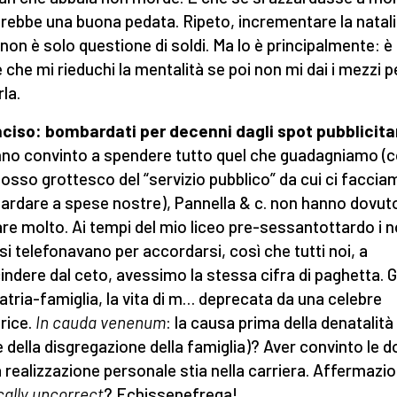
rebbe una buona pedata. Ripeto, incrementare la natali
 non è solo questione di soldi. Ma lo è principalmente: è
le che mi rieduchi la mentalità se poi non mi dai i mezzi p
la.
nciso: bombardati per decenni dagli spot pubblicita
nno convinto a spendere tutto quel che guadagniamo (c
osso grottesco del “servizio pubblico” da cui ci faccia
rdare a spese nostre), Pannella & c. non hanno dovut
are molto. Ai tempi del mio liceo pre-sessantottardo i n
 si telefonavano per accordarsi, così che tutti noi, a
indere dal ceto, avessimo la stessa cifra di paghetta. G
atria-famiglia, la vita di m… deprecata da una celebre
rice.
In cauda venenum
: la causa prima della denatalità 
 della disgregazione della famiglia)? Aver convinto le 
a realizzazione personale stia nella carriera. Affermazi
ically uncorrect
? Echissenefrega!