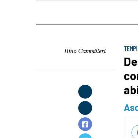
TEMPI
Rino Cammilleri
De
co
abi
Asc