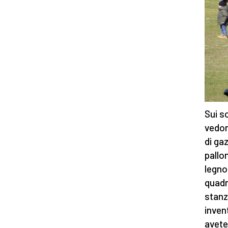
Sui s
vedon
di ga
pallo
legno
quadr
stanz
inven
avete