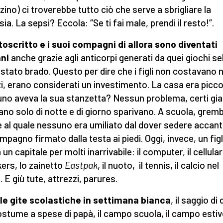
zino) ci troverebbe tutto ciò che serve a sbrigliare la
ia. La sepsi? Eccola: “Se ti fai male, prendi il resto!”.
ttoscritto e i suoi compagni di allora sono diventati
ni
anche grazie agli anticorpi generati da quei giochi se
o stato brado. Questo per dire che i figli non costavano 
zi, erano considerati un investimento. La casa era picco
no aveva la sua stanzetta? Nessun problema, certi giac
ano solo di notte e di giorno sparivano. A scuola, gremb
e al quale nessuno era umiliato dal dover sedere accant
mpagno firmato dalla testa ai piedi. Oggi, invece, un figl
un capitale per molti inarrivabile: il computer, il cellular
ers, lo zainetto
Eastpak
, il nuoto, il tennis, il calcio nel
. E giù tute, attrezzi, parures.
 le gite scolastiche in settimana bianca
, il saggio di
ostume a spese di papà, il campo scuola, il campo estiv