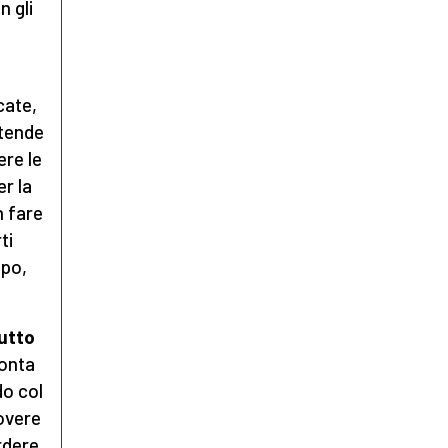
n gli
cate,
 tende
ere le
r la
n fare
ti
lpo,
utto
ronta
do col
dovere
rdere