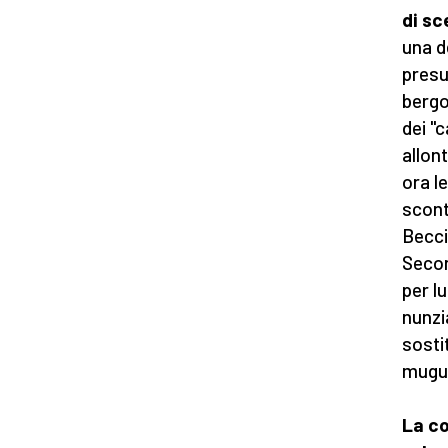
di s
una d
presu
bergo
dei "
allon
ora l
scont
Becci
Secon
per l
nunzi
sosti
mugug
La co