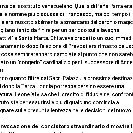
cena
del sostituto venezuelano. Quella di Peña Parra era
elle nomine più discusse di Francesco, ma col tempo il
le era riuscito abilmente a smarcarsi dal cerchio magi
gliano tanto da finire per un periodo sulla lavagna
cattivi" a Santa Marta. Chi aveva predetto un suo immed
tanamento dopo l'elezione di Prevost era rimasto delus
e cose sembrerebbero cambiate al punto che non sare
ato un "congedo" cardinalizio per il successore di Ange
u.
do quanto filtra dai Sacri Palazzi, la prossima destina
ui dopo la Terza Loggia potrebbe persino essere una
atura. Leone XIV sa che il credito di fiducia nei confront
tuto sta per esaurirsi e più di qualcuno comincia a
nare sulla presunta lentezza nelle decisioni del nuovo
nvocazione del concistoro straordinario dimostra 