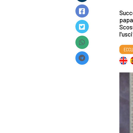
Succe
papal
Scoss
l'usc
ECCL