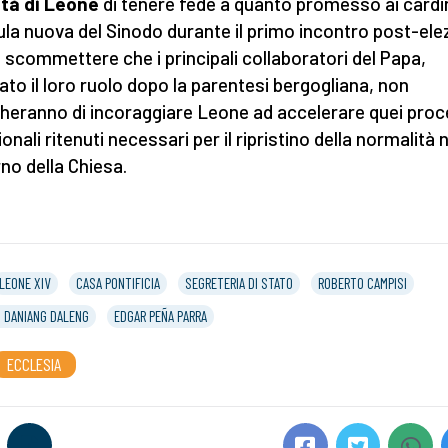
tà di Leone
di tenere fede a quanto promesso ai cardin
Aula nuova del Sinodo durante il primo incontro post-ele
a scommettere che i principali collaboratori del Papa,
vato il loro ruolo dopo la parentesi bergogliana, non
eranno di incoraggiare Leone ad accelerare quei proc
onali ritenuti necessari per il ripristino della normalità 
no della Chiesa.
LEONE XIV
CASA PONTIFICIA
SEGRETERIA DI STATO
ROBERTO CAMPISI
 DANIANG DALENG
EDGAR PEÑA PARRA
ECCLESIA