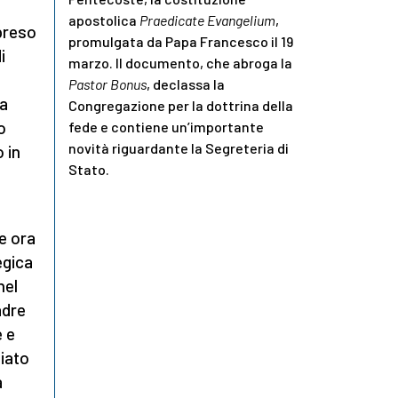
apostolica
Praedicate Evangelium
,
preso
promulgata da Papa Francesco il 19
i
marzo. Il documento, che abroga la
Pastor Bonus
, declassa la
da
Congregazione per la dottrina della
o
fede e contiene un’importante
novità riguardante la Segreteria di
 in
Stato.
e ora
egica
nel
adre
e e
iato
a