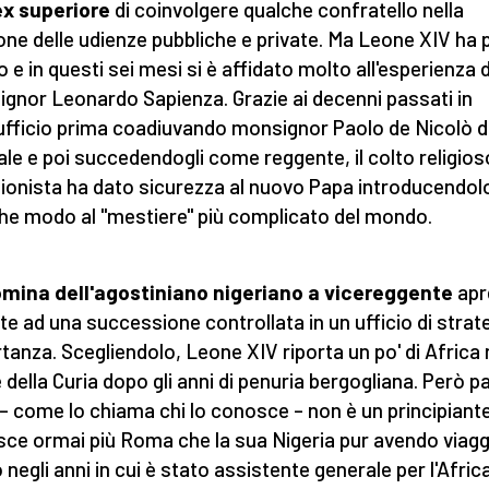
ex superiore
di coinvolgere qualche confratello nella
one delle udienze pubbliche e private. Ma Leone XIV ha 
 e in questi sei mesi si è affidato molto all'esperienza d
gnor Leonardo Sapienza. Grazie ai decenni passati in
'ufficio prima coadiuvando monsignor Paolo de Nicolò 
iale e poi succedendogli come reggente, il colto religios
ionista ha dato sicurezza al nuovo Papa introducendolo
he modo al "mestiere" più complicato del mondo.
mina dell'agostiniano nigeriano a vicereggente
apr
rte ad una successione controllata in un ufficio di strat
tanza. Scegliendolo, Leone XIV riporta un po' di Africa 
 della Curia dopo gli anni di penuria bergogliana. Però p
– come lo chiama chi lo conosce – non è un principiant
ce ormai più Roma che la sua Nigeria pur avendo viagg
 negli anni in cui è stato assistente generale per l'Afric