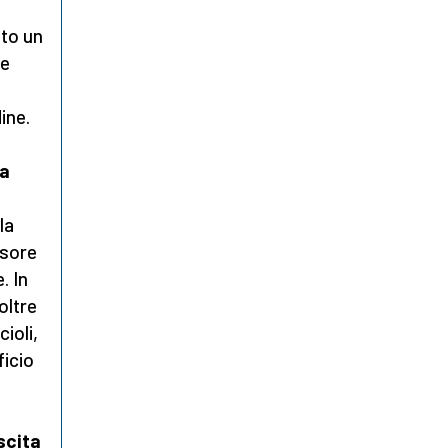
lto un
ce
ine.
sa
la
ssore
. In
oltre
ioli,
ficio
scita