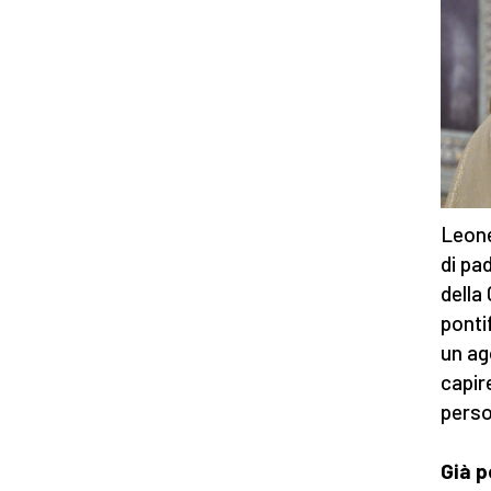
Leone
di pa
della
ponti
un ag
capir
perso
Già p