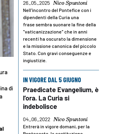
Nico Spuntoni
26_05_2025
Nell'incontro del Pontefice con i
dipendenti della Curia una
frase sembra suonare la fine della
"vaticanizzazione" che in anni
recenti ha oscurato la dimensione
e la missione canonica del piccolo
Stato. Con gravi conseguenze e
ingiustizie.
ura
IN VIGORE DAL 5 GIUGNO
ina di
Praedicate Evangelium, è
a
l’ora. La Curia si
indebolisce
Nico Spuntoni
04_06_2022
Entrerà in vigore domani, per la
al
Pentecoste, la costituzione