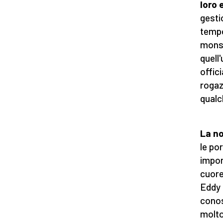
loro 
gesti
tempo
monsi
quell
offic
rogaz
qualc
La no
le po
impor
cuore
Eddy 
conos
molto