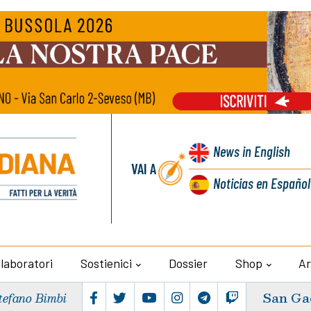
News
in English
VAI A
Noticias
en Español
llaboratori
Sostienici
Dossier
Shop
Ar
San Ga
tefano Bimbi