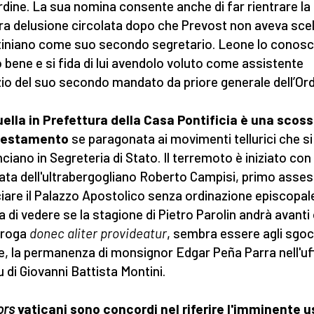
Ordine. La sua nomina consente anche di far rientrare la
ra delusione circolata dopo che Prevost non aveva sce
iniano come suo secondo segretario. Leone lo conos
 bene e si fida di lui avendolo voluto come assistente
nizio del suo secondo mandato da priore generale dell’Ord
ella in Prefettura della Casa Pontificia è una scos
sestamento
se paragonata ai movimenti tellurici che si
ciano in Segreteria di Stato. Il terremoto è iniziato con 
ata dell'ultrabergogliano Roberto Campisi, primo asse
ciare il Palazzo Apostolico senza ordinazione episcopale
a di vedere se la stagione di Pietro Parolin andrà avanti 
oroga
donec aliter provideatur
, sembra essere agli sgocc
e, la permanenza di monsignor Edgar Peña Parra nell'uf
u di Giovanni Battista Montini.
ors
vaticani sono concordi nel riferire l'imminente u