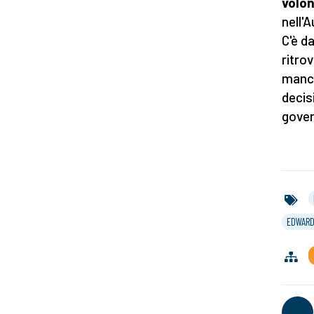
volon
nell'
C'è d
ritro
manch
decisi
gover
EDWARD