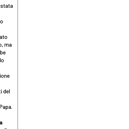
 stata
co
iato
o, ma
bbe
lo
zione
i del
 Papa.
la