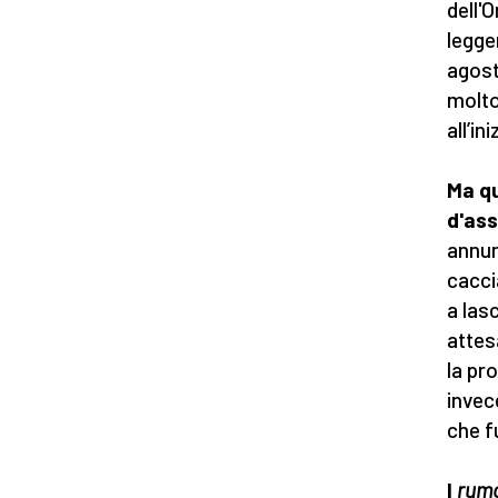
dell'
legge
agost
molto
all’i
Ma qu
d'as
annun
cacci
a las
attes
la pr
invec
che f
I
rum