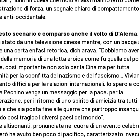
trazione di forza, un segnale chiaro di compattamento
e anti-occidentale.
esto scenario è comparso anche il volto di D’Alema
,
vistato da una televisione cinese mentre, con un badge 
 e una certa enfasi retorica, dichiarava: “Dobbiamo aver
 della memoria di una lotta eroica come fu quella del p
e, così importante non solo per la Cina ma per tutta
nità per la sconfitta del nazismo e del fascismo... Vivi
to difficile per le relazioni internazionali. Io spero e c
a Pechino venga un messaggio per la pace, per la
azione, per il ritorno di uno spirito di amicizia tra tutti 
i e che sia posta fine alle guerre che purtroppo insang
do così tragico i diversi paesi del mondo”.
e altisonanti, pronunciate nel cuore di un evento celebr
erò ha avuto ben poco di pacifico, caratterizzato invec