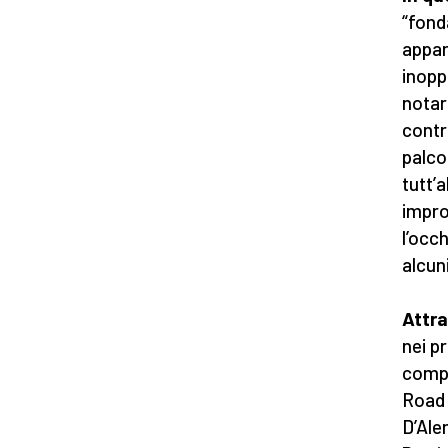
“fond
appar
inopp
notar
contr
palco
tutt’
impro
l’occ
alcun
Attra
nei p
compr
Road 
D’Ale