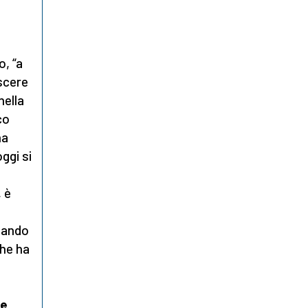
o, “a
scere
nella
co
ha
ggi si
, è
ziando
che ha
se