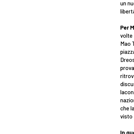
un nu
libert
Per M
volte
Mao T
piazz
Dreos
prova
ritro
discu
lacon
nazio
che l
visto
In qu