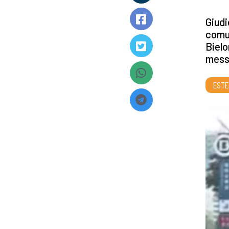
Giudi
comun
Bielo
messa
ESTE