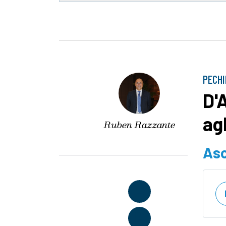
PECH
D'
ag
Ruben Razzante
Asc