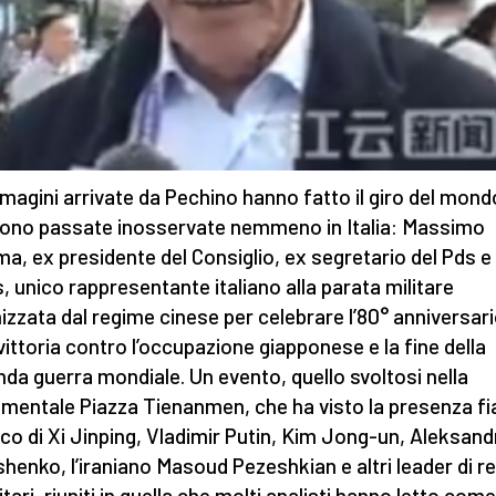
magini arrivate da Pechino hanno fatto il giro del mond
ono passate inosservate nemmeno in Italia: Massimo
ma, ex presidente del Consiglio, ex segretario del Pds e
s, unico rappresentante italiano alla parata militare
izzata dal regime cinese per celebrare l’80° anniversar
 vittoria contro l’occupazione giapponese e la fine della
da guerra mondiale. Un evento, quello svoltosi nella
entale Piazza Tienanmen, che ha visto la presenza f
nco di Xi Jinping, Vladimir Putin, Kim Jong-un, Aleksand
henko, l’iraniano Masoud Pezeshkian e altri leader di r
tari, riuniti in quella che molti analisti hanno letto com