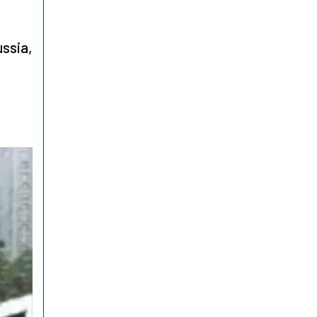
ussia,
n