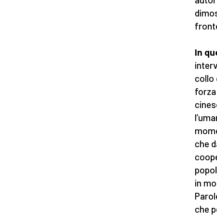
dimos
front
In qu
inter
collo
forza
cines
l’uma
momen
che d
cooper
popol
in mo
Parol
che p