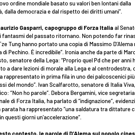
ovo ordine mondiale basato su valori ben lontani dalla
à, dalla democrazia e dal rispetto dei diritti umani”.
aurizio Gasparri, capogruppo di Forza Italia
al Senat
 i fantasmi del passato ritornano. Non potendo far rina
ze Tung hanno portato una copia di Massimo D’Alema 
a di Pechino. È incredibile”. Ironia anche da parte di Mar
to, senatore della Lega: “Proprio quel Pd che per anni 
to a dare lezioni di morale alla Lega e al centrodestra, o
va rappresentato in prima fila in uno dei palcoscenici più
ssi del mondo”. Ivan Scalfarotto, senatore di Italia Viva
ico: “Non ho parole”. Debora Bergamini, vice segretaria
nale di Forza Italia, ha parlato di “indignazione”, eviden
a parata ha rappresentato “una saldatura tra dittature 
 in questi giorni un’accelerazione”.
esto contesto, le parole di D’Alema sul popolo cine