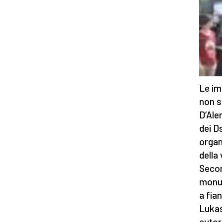
Le im
non s
D’Ale
dei D
organ
della
Secon
monum
a fia
Lukas
autori