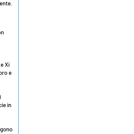
dente.
on
e Xi
oro e
i
cie in
ongono