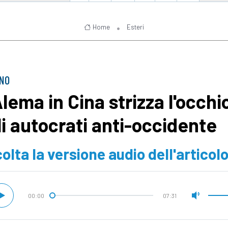
Home
Esteri
INO
Alema in Cina strizza l'occhi
li autocrati anti-occidente
olta la versione audio dell'articol
00:00
07:31