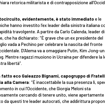
hiara retorica militarista e di contrapposizione all’Occi
rtocircuito, evidentemente, è stato immediato
e le
iche hanno investito l’ex leader della sinistra italiana c
apidità travolgente. A partire da Carlo Calenda, leader di
e, che ha dichiarato: “È grave che un ex presidente del
glio vada a Pechino per celebrare la nascita del fronte
ccidentale. D’Alema va a omaggiare Putin, Kim Jong-un 
ng. Mentre ragazzi muoiono in Ucraina per difendere la l
tra libertà”.
a fatto eco Galeazzo Bignami, capogruppo di Fratell
lia alla Camera
: “È inaccettabile la sua presenza lì, spe
mento in cui l’Occidente, che Giorgia Meloni sta
osamente cercando di tenere unito, viene apertamente
to da questi tre leader autocrati, che addirittura prop