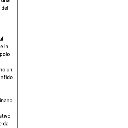
 del
al
e la
opolo
amo un
onfido
i
uinano
ativo
e da