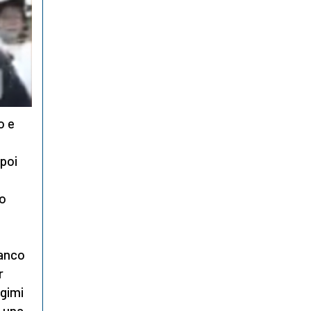
o e
 poi
io
ianco
r
egimi
e una