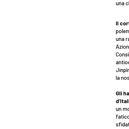
una c
Il co
polem
una r
Azion
Consi
antio
Jinpi
la nos
Gli h
d’Ita
un mo
fatic
sfida