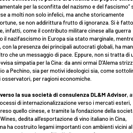
amentale per la sconfitta del nazismo e del fascismo”
se a molti non solo infelici, ma anche storicamente
ortune, se non addirittura frutto di ignoranza. Si è fatt
e, infatti, come il contributo militare cinese alla guerra
o il nazifascismo in Europa sia stato marginale, mentre
, con la presenza dei principali autocrati globali, ha ma
altro che un messaggio di pace. Eppure, non si tratta di 
vvisa simpatia per la Cina: da anni ormai D’Alema striz
hio a Pechino, sia per motivi ideologici sia, come sottol
i osservatori, per ragioni economiche.
verso la sua società di consulenza DL&M Advisor
, a
rocessi di internazionalizzazione verso i mercati esteri,
eso quello cinese, e tramite la fondazione della societ
Wines, dedita all’esportazione di vino italiano in Cina,
ma ha costruito legami importanti con ambienti vicini al