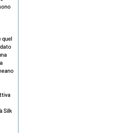
 sono
o
 quel
ndato
una
za
ineano
ttiva
à Silk