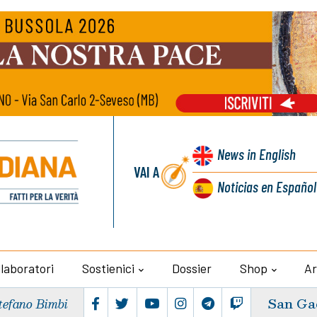
News
in English
VAI A
Noticias
en Español
llaboratori
Sostienici
Dossier
Shop
Ar
San Ga
tefano Bimbi