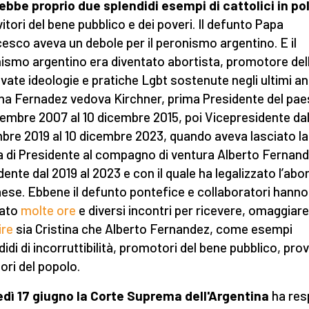
rebbe proprio due splendidi esempi di cattolici in pol
vitori del bene pubblico e dei poveri. Il defunto Papa
esco aveva un debole per il peronismo argentino. E il
ismo argentino era diventato abortista, promotore del
vate ideologie e pratiche Lgbt sostenute negli ultimi an
ina Fernadez vedova Kirchner, prima Presidente del pae
cembre 2007 al 10 dicembre 2015, poi Vicepresidente dal
bre 2019 al 10 dicembre 2023, quando aveva lasciato la
a di Presidente al compagno di ventura Alberto Fernand
dente dal 2019 al 2023 e con il quale ha legalizzato l’abo
aese. Ebbene il defunto pontefice e collaboratori hanno
cato
molte ore
e diversi incontri per ricevere, omaggiare
ire
sia Cristina che Alberto Fernandez, come esempi
idi di incorruttibilità, promotori del bene pubblico, prov
tori del popolo.
dì 17 giugno la Corte Suprema dell'Argentina
ha res