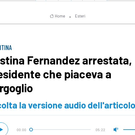
Home
Esteri
NTINA
istina Fernandez arrestata, 
esidente che piaceva a
rgoglio
olta la versione audio dell'articol
00:00
05:22