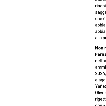
rinch
sagge
che è
abbia
abbia
alla 
Non m
Fern
nell’
ammin
2024,
e agg
Yáñez
Olivos
riget
che «