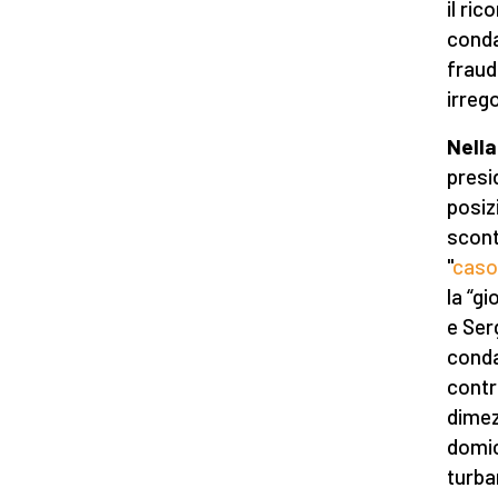
il ri
conda
fraud
irrego
Nella
presi
posiz
scont
"
caso
la “g
e Ser
conda
contro
dimez
domic
turbar