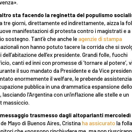
ivenza».
altro sta facendo la reginetta del populismo sociali
a tre giorni, direttamente ed indirettamente, aizza la fol
ove manifestazioni di protesta contro i magistrati e a
io sostegno. Tant’è che anche le
agenzie di stampa
nazionali non hanno potuto tacere la corrida che si svol
 dell’abitazione dell’ex presidente. Grandi folle, fuochi
ficio, canti ed inni con promesse di ‘tornare al potere’, v
urante il suo mandato da Presidente e da Vice presiden
tato enormemente il welfare, le prebende assistenzial
ccupazione pubblica in una drammatica espansione dell
, lasciando l'Argentina con un'inflazione alle stelle e un
it massiccio.
 messaggio trasmesso dagli altoparlanti mercoledì
 de Mayo di Buenos Aires, Cristina
ha assicurato
la foll
nitori che «possono rinchiudere me, ma non riuscirann