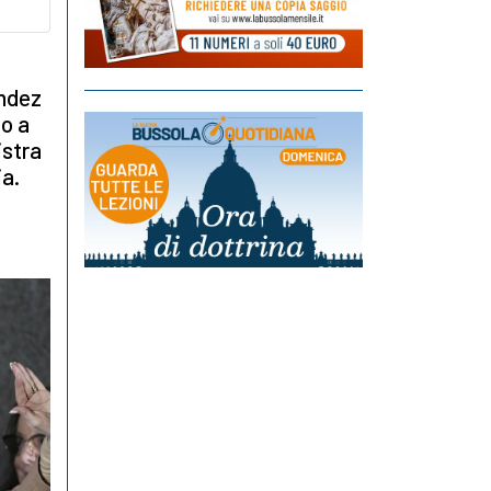
andez
do a
istra
ia.