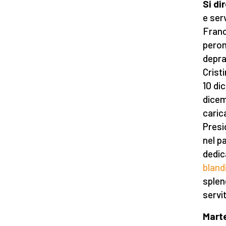
Si di
e ser
Franc
peron
depra
Crist
10 di
dicem
caric
Presi
nel p
dedi
bland
splend
servi
Marte