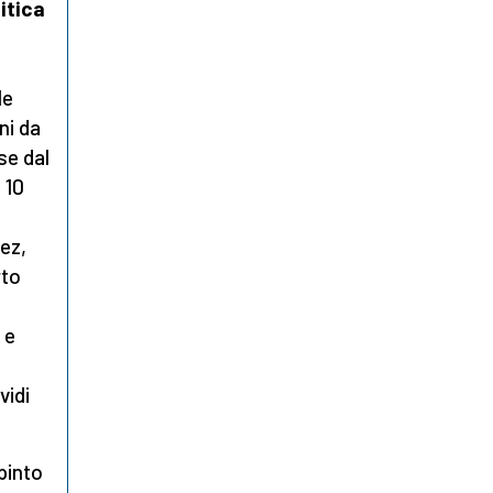
itica
le
ni da
se dal
 10
ez,
rto
 e
vidi
pinto