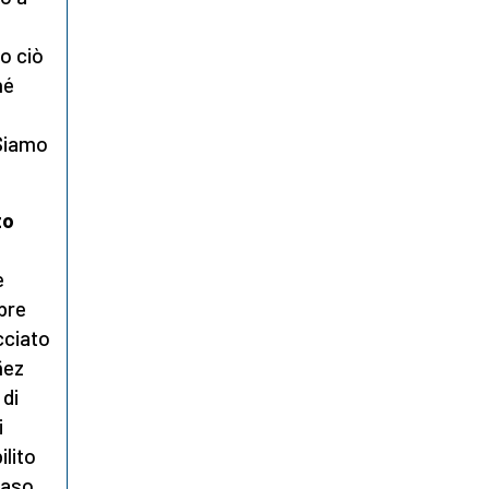
ù
to ciò
hé
Siamo
to
e
bre
cciato
ñez
 di
i
ilito
caso,