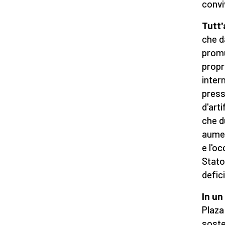
conv
Tutt'
che d
promu
propr
inter
pressi
d'arti
che d
aumen
e l'o
Stato
defic
In un
Plaza
soste