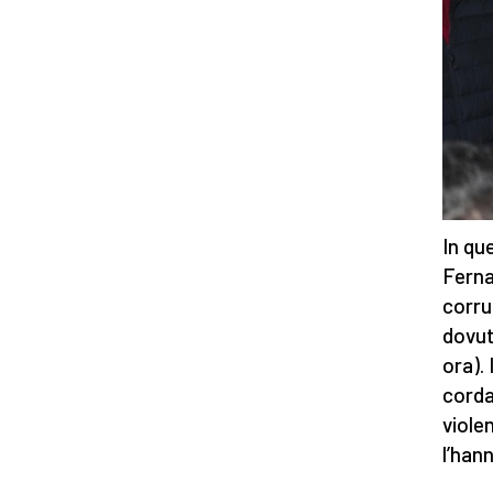
In qu
Ferna
corru
dovut
ora). 
corda
viole
l’han