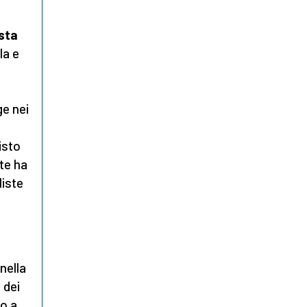
sta
la e
ge nei
isto
te ha
iste
o
nella
a dei
o a