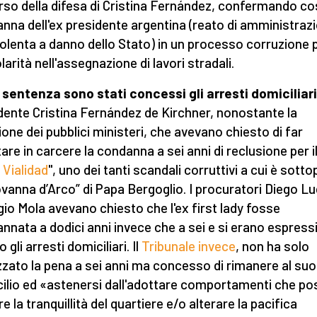
corso della difesa di Cristina Fernández, confermando cos
nna dell'ex presidente argentina (reato di amministraz
olenta a danno dello Stato) in un processo corruzione 
larità nell'assegnazione di lavori stradali.
 sentenza sono stati concessi gli arresti domiciliari
dente Cristina Fernández de Kirchner, nonostante la
ione dei pubblici ministeri, che avevano chiesto di far
are in carcere la condanna a sei anni di reclusione per i
 Vialidad
", uno dei tanti scandali corruttivi a cui è sott
iovanna d’Arco” di Papa Bergoglio. I procuratori Diego Lu
gio Mola avevano chiesto che l'ex first lady fosse
nnata a dodici anni invece che a sei e si erano espress
 gli arresti domiciliari. Il
Tribunale invece
, non ha solo
zato la pena a sei anni ma concesso di rimanere al suo
ilio ed «astenersi dall'adottare comportamenti che p
e la tranquillità del quartiere e/o alterare la pacifica