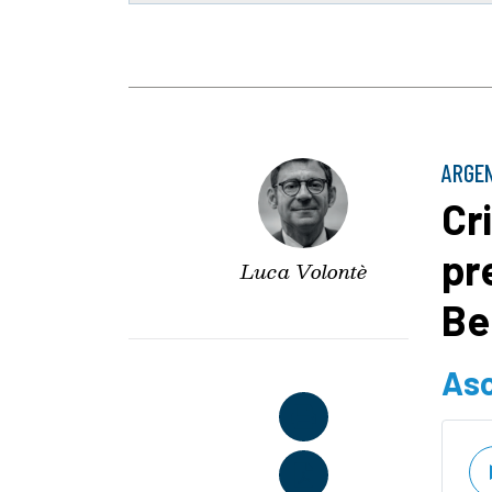
ARGE
Cr
pr
Luca Volontè
Be
Asc