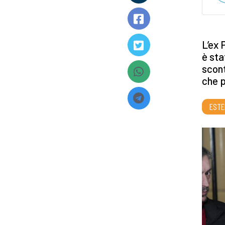
L’ex 
è sta
scont
che p
ESTE