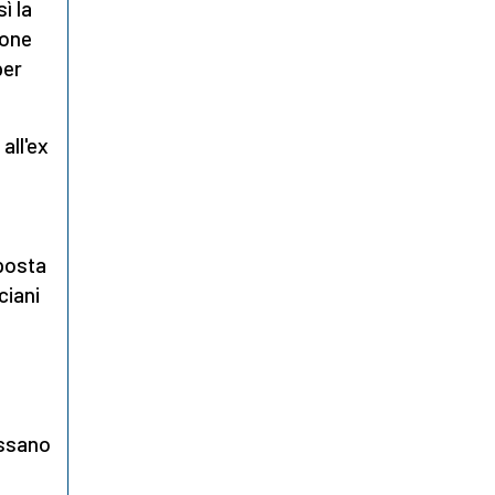
ì la
ione
per
all'ex
l
oposta
ciani
i
ossano