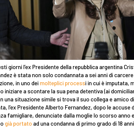
esti giorni l’ex Presidente della repubblica argentina Cris
ndez è stata non solo condannata a sei anni di carcere
zione, in uno dei
molteplici process
i in cui è imputata, 
o iniziare a scontare la sua pena detentiva (ai domiciliar
In una situazione simile si trova il suo collega e amico d
ta, l’ex Presidente Alberto Fernandez, dopo le accuse d
nza famigliare, denunciate dalla moglie lo scorso anno 
no
già portato
ad una condanna di primo grado di 18 anni