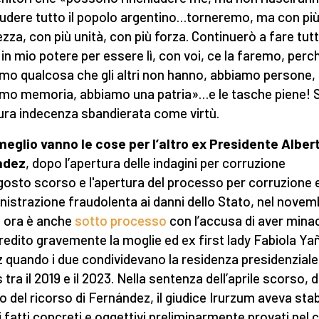
iudere tutto il popolo argentino…torneremo, ma con pi
zza, con più unità, con più forza. Continuerò a fare tut
 in mio potere per essere lì, con voi, ce la faremo, perc
mo qualcosa che gli altri non hanno, abbiamo persone,
mo memoria, abbiamo una patria»…e le tasche piene! 
pura indecenza sbandierata come virtù.
eglio vanno le cose per l’altro ex Presidente Alber
adez
, dopo l’apertura delle indagini per corruzione
agosto scorso e l'apertura del processo per corruzione 
istrazione fraudolenta ai danni dello Stato, nel novem
 ora è anche
sotto processo
con l’accusa di aver mina
redito gravemente la moglie ed ex first lady Fabiola Ya
 quando i due condividevano la residenza presidenziale
 tra il 2019 e il 2023. Nella sentenza dell’aprile scorso, d
to del ricorso di Fernández, il giudice Irurzum aveva stab
i fatti concreti e oggettivi preliminarmente provati nel 