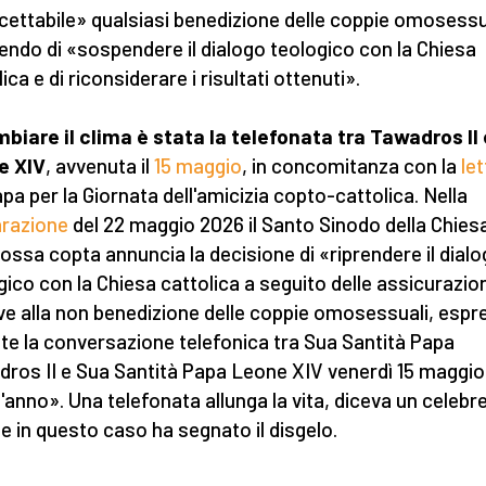
cettabile» qualsiasi benedizione delle coppie omosessu
endo di «sospendere il dialogo teologico con la Chiesa
ica e di riconsiderare i risultati ottenuti».
biare il clima è stata la telefonata tra Tawadros II 
e XIV
, avvenuta il
15 maggio
, in concomitanza con la
le
apa per la Giornata dell'amicizia copto-cattolica. Nella
arazione
del 22 maggio 2026 il Santo Sinodo della Chies
ossa copta annuncia la decisione di «riprendere il dial
gico con la Chiesa cattolica a seguito delle assicurazio
ive alla non benedizione delle coppie omosessuali, esp
te la conversazione telefonica tra Sua Santità Papa
ros II e Sua Santità Papa Leone XIV venerdì 15 maggio
'anno». Una telefonata allunga la vita, diceva un celebr
 e in questo caso ha segnato il disgelo.