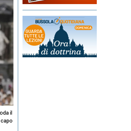
noda il
a capo