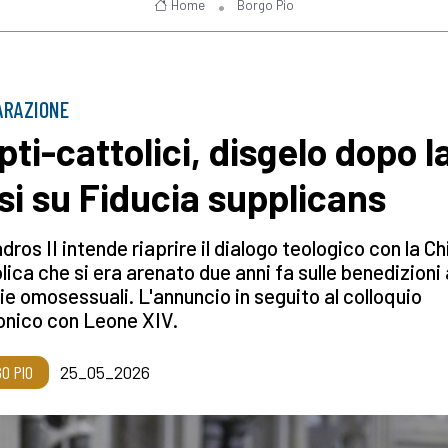
Home
Borgo Pio
ARAZIONE
pti-cattolici, disgelo dopo l
isi su Fiducia supplicans
ros II intende riaprire il dialogo teologico con la C
lica che si era arenato due anni fa sulle benedizioni 
e omosessuali. L'annuncio in seguito al colloquio
onico con Leone XIV.
O PIO
25_05_2026