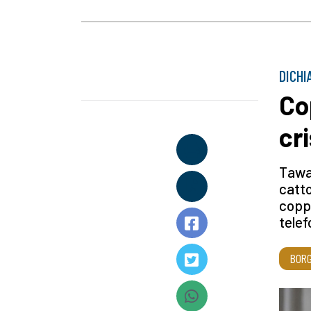
DICHI
Co
cr
Tawad
catto
coppi
telef
BORG