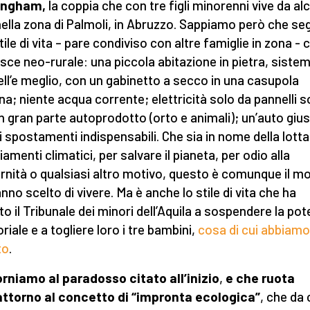
ingham,
la coppia che con tre figli minorenni vive da al
nella zona di Palmoli, in Abruzzo. Sappiamo però che s
ile di vita – pare condiviso con altre famiglie in zona - c
isce neo-rurale: una piccola abitazione in pietra, siste
bell’e meglio, con un gabinetto a secco in una casupola
na; niente acqua corrente; elettricità solo da pannelli so
in gran parte autoprodotto (orto e animali); un’auto giu
li spostamenti indispensabili. Che sia in nome della lotta
amenti climatici, per salvare il pianeta, per odio alla
nità o qualsiasi altro motivo, questo è comunque il mo
nno scelto di vivere. Ma è anche lo stile di vita che ha
to il Tribunale dei minori dell’Aquila a sospendere la po
riale e a togliere loro i tre bambini,
cosa di cui abbiamo
to
.
orniamo al paradosso citato all’inizio
,
e che ruota
attorno al concetto di “impronta ecologica”
, che da 