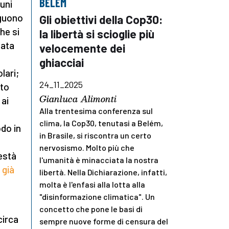
BELEM
cuni
eguono
Gli obiettivi della Cop30:
he si
la libertà si scioglie più
mata
velocemente dei
ghiacciai
lari;
24_11_2025
sto
Gianluca Alimonti
 ai
Alla trentesima conferenza sul
clima, la Cop30, tenutasi a Belém,
do in
in Brasile, si riscontra un certo
nervosismo. Molto più che
testà
l'umanità è minacciata la nostra
 già
libertà. Nella Dichiarazione, infatti,
molta è l'enfasi alla lotta alla
"disinformazione climatica". Un
concetto che pone le basi di
circa
sempre nuove forme di censura del