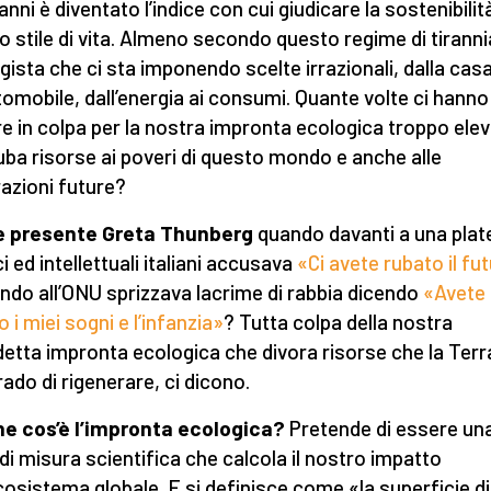
anni è diventato l’indice con cui giudicare la sostenibilit
o stile di vita. Almeno secondo questo regime di tiranni
gista che ci sta imponendo scelte irrazionali, dalla cas
utomobile, dall’energia ai consumi. Quante volte ci hanno
re in colpa per la nostra impronta ecologica troppo elev
uba risorse ai poveri di questo mondo e anche alle
azioni future?
e presente Greta Thunberg
quando davanti a una plate
ci ed intellettuali italiani accusava
«Ci avete rubato il fu
ndo all’ONU sprizzava lacrime di rabbia dicendo
«Avete
 i miei sogni e l’infanzia»
? Tutta colpa della nostra
etta impronta ecologica che divora risorse che la Terr
rado di rigenerare, ci dicono.
e cos’è l’impronta ecologica?
Pretende di essere un
 di misura scientifica che calcola il nostro impatto
ecosistema globale. E si definisce come «la superficie di