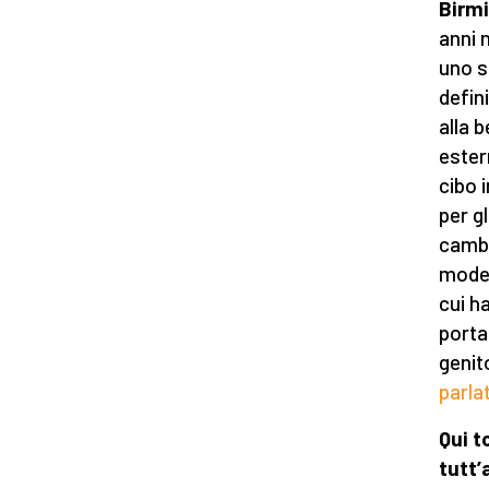
Birm
anni 
uno st
defin
alla 
ester
cibo 
per g
cambi
moder
cui ha
porta
genito
parla
Qui t
tutt’