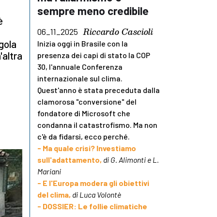
sempre meno credibile
è
Riccardo Cascioli
06_11_2025
egola
Inizia oggi in Brasile con la
'altra
presenza dei capi di stato la COP
30, l'annuale Conferenza
internazionale sul clima.
Quest'anno è stata preceduta dalla
clamorosa "conversione" del
fondatore di Microsoft che
condanna il catastrofismo. Ma non
c'è da fidarsi, ecco perché.
- Ma quale crisi? Investiamo
sull'adattamento,
di G. Alimonti e L.
Mariani
- E l'Europa modera gli obiettivi
del clima,
di Luca Volontè
- DOSSIER: Le follie climatiche