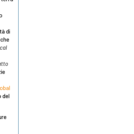
o
tà di
 che
cal
n
atto
zie
lobal
 del
ure