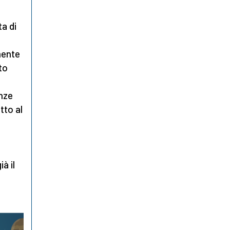
a di
lmente
to
nze
tto al
o
à il