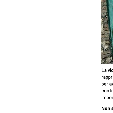
La vi
rappr
per a
con l
impor
Non s