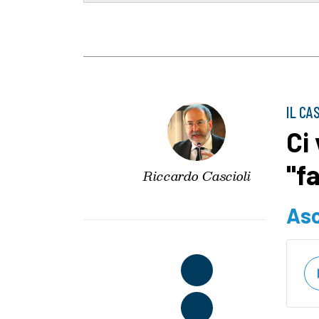
IL CA
Ci
"f
Riccardo Cascioli
Asc