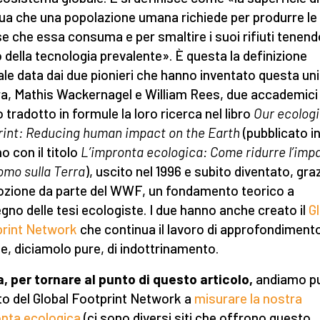
ua che una popolazione umana richiede per produrre le
se che essa consuma e per smaltire i suoi rifiuti tenend
 della tecnologia prevalente». È questa la definizione
iale data dai due pionieri che hanno inventato questa uni
a, Mathis Wackernagel e William Rees, due accademici
 tradotto in formule la loro ricerca nel libro
Our ecologi
rint: Reducing human impact on the Earth
(pubblicato i
no con il titolo
L’impronta ecologica: Come ridurre l’imp
uomo sulla Terra
), uscito nel 1996 e subito diventato, gra
dozione da parte del WWF, un fondamento teorico a
gno delle tesi ecologiste. I due hanno anche creato il
G
rint Network
che continua il lavoro di approfondimento
e, diciamolo pure, di indottrinamento.
a, per tornare al punto di questo articolo,
andiamo p
ito del Global Footprint Network a
misurare la nostra
nta ecologica
(ci sono diversi siti che offrono questo