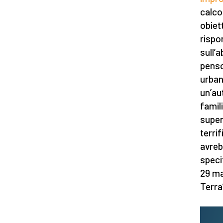
calco
obiet
rispo
sull’
penso
urban
un’au
famil
super
terrif
avreb
specif
29 ma
Terra