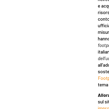
e acq
risor
conto
uffic
misur
hanno
footp
italia
dell’
all’a
soste
Footp
tema 
Allor
sul s
impro