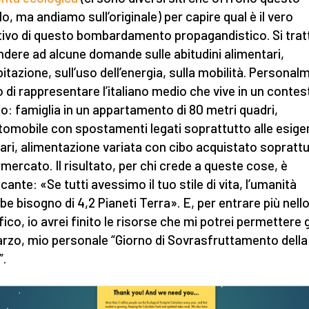
lo, ma andiamo sull’originale) per capire qual è il vero
tivo di questo bombardamento propagandistico. Si tratt
ndere ad alcune domande sulle abitudini alimentari,
abitazione, sull’uso dell’energia, sulla mobilità. Persona
 di rappresentare l’italiano medio che vive in un contes
o: famiglia in un appartamento di 80 metri quadri,
tomobile con spostamenti legati soprattutto alle esige
iari, alimentazione variata con cibo acquistato soprattu
mercato. Il risultato, per chi crede a queste cose, è
icante: «Se tutti avessimo il tuo stile di vita, l’umanità
be bisogno di 4,2 Pianeti Terra». E, per entrare più nell
ico, io avrei finito le risorse che mi potrei permettere gi
rzo, mio personale “Giorno di Sovrasfruttamento della
”.