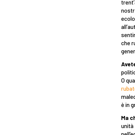
trent’
nostr
ecolo
all’a
senti
che r
gener
Avet
politi
O qua
rubato
maled
è in g
Ma ch
unità
nell’