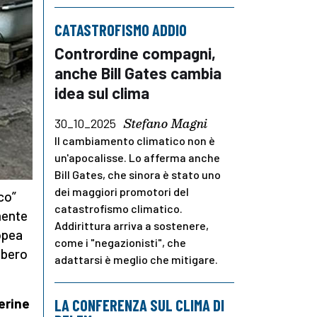
CATASTROFISMO ADDIO
Contrordine compagni,
anche Bill Gates cambia
idea sul clima
Stefano Magni
30_10_2025
Il cambiamento climatico non è
un'apocalisse. Lo afferma anche
Bill Gates, che sinora è stato uno
dei maggiori promotori del
co”
catastrofismo climatico.
mente
Addirittura arriva a sostenere,
ropea
come i "negazionisti", che
bbero
adattarsi è meglio che mitigare.
erine
LA CONFERENZA SUL CLIMA DI