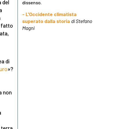
à del
dissenso.
a
- L'Occidente climatista
a
superato dalla storia
di Stefano
 fatto
Magni
ata,
a di
turo
»?
a non
a
 terra