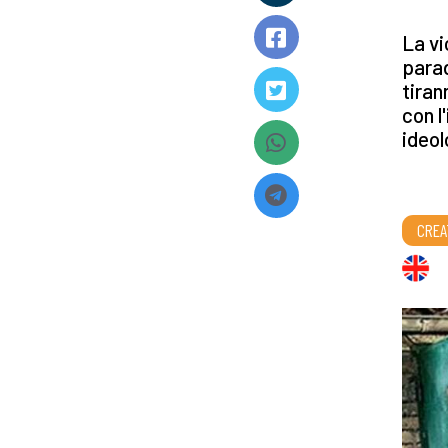
La vi
parad
tiran
con l
ideol
CREA