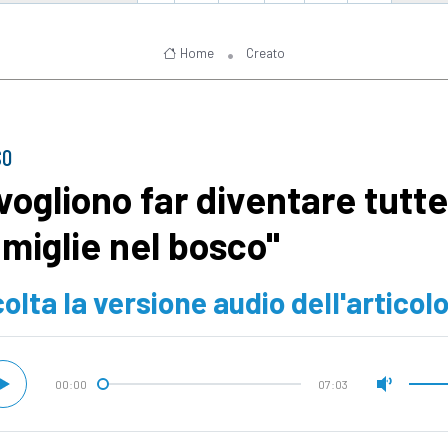
Home
Creato
SO
 vogliono far diventare tutte
amiglie nel bosco"
olta la versione audio dell'articol
00:00
07:03