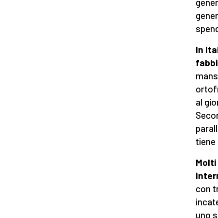
gener
gener
spend
In It
fabb
mansi
ortof
al gio
Secon
parall
tiene 
Molti
inter
con tr
incat
uno s