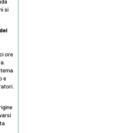
onda
i si
 del
ci ore
ra.
istema
o e
ratori.
rigine
varsi
ta