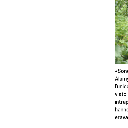
«Sono
Alamy
l’uni
visto
intra
hanno
erava