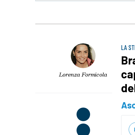
LA ST
Br
ca
Lorenza Formicola
de
Asc