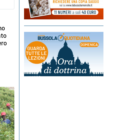
no
ato
ero