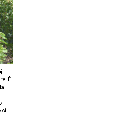
j
re. È
Ha
o
 ci