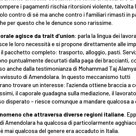
ompere i pagamenti rischia ritorsioni violente, talvolta l
olo contro di sé ma anche contro i familiari rimasti in pa
he per questo che le denunce sono rarissime.
porale agisce da trait d’union
: parla la lingua dei lavora
ce le loro necessità e si propone direttamente alle im
 il pacchetto completo: trasporto, alloggio, pasti. Servi
no puntualmente decurtati dalla paga dei braccianti, 
o anche dalla testimonianza di Mohammad Taj Alamyar,
vvissuto di Amendolara. In questo meccanismo tutti
ano trovare un interesse: l’azienda ottiene braccia a c
ssimi, il caporale guadagna sulla mediazione, il lavorato
o disperato – riesce comunque a mandare qualcosa a 
nomeno che attraversa diverse regioni italiane
. Epp
di Amendolara ha qualcosa di particolarmente agghiac
é mai qualcosa del genere era accaduto in Italia.