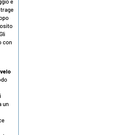
ggio e
strage
dopo
posito
Gli
do con
velo
odo
i
a un
ce