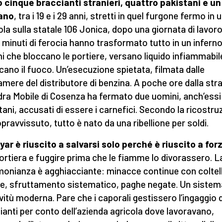
 cinque braccianti stranieri, quattro pakistani e un
ano
, tra i 19 e i 29 anni, stretti in quel furgone fermo in 
ola sulla statale 106 Jonica, dopo una giornata di lavoro
 minuti di ferocia hanno trasformato tutto in un infern
i che bloccano le portiere, versano liquido infiammabil
cano il fuoco. Un’esecuzione spietata, filmata dalle
amere del distributore di benzina. A poche ore dalla stra
ra Mobile di Cosenza ha fermato due uomini, anch’essi
tani, accusati di essere i carnefici. Secondo la ricostru
opravvissuto, tutto è nato da una ribellione per soldi.
ar è riuscito a salvarsi solo perché è riuscito a
for
ortiera e fuggire prima che le fiamme lo divorassero. L
monianza è agghiacciante: minacce continue con coltell
le, sfruttamento sistematico, paghe negate. Un sistem
vitù moderna. Pare che i caporali gestissero l’ingaggio 
ianti per conto dell’azienda agricola dove lavoravano,