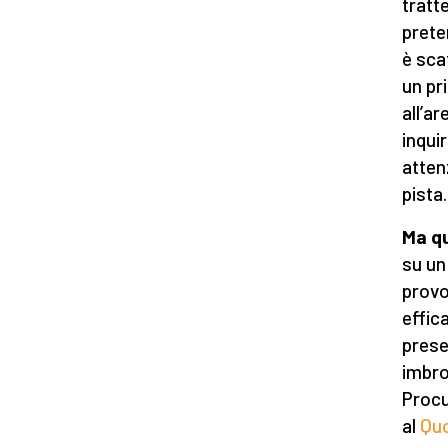
tratt
prete
è sca
un pr
all’ar
inqui
atten
pista
Ma qu
su un
provo
effic
prese
imbro
Procu
al
Quo