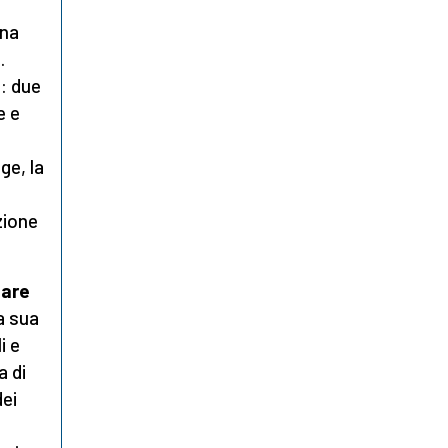
una
.
o: due
e e
ge, la
zione
zare
a sua
i e
a di
dei