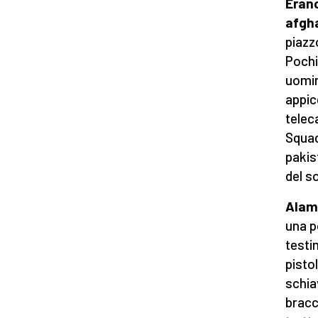
Erano
afgh
piazz
Pochi
uomin
appic
telec
Squad
pakis
del s
Alamy
una p
testi
pisto
schia
bracc