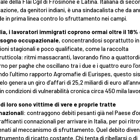
ale della Flai Cgil di Frosinone e Latina. Italiana di sec
azione, da genitori indiani, è una sindacalista che da ann
e in prima linea contro lo sfruttamento nei campi.
alia, i lavoratori immigrati coprono ormai oltre il 18%
isogno occupazionale
, concentrandosi soprattutto in
oni stagionali e poco qualificate, come la raccolta
rutticola: ritmi massacranti, lavorando fino a quattordi
rno per paghe che oscillano tra i due e i quattro euro l’o
do l’ultimo rapporto Agromafie di Eurispes, questo s
elo genera un giro d’affari di 25,2 miliardi di euro all’ann
in condizioni di vulnerabilità cronica circa 450 mila lavo
 di loro sono vittime di vere e proprie tratte
nazionali
: contraggono debiti pesanti già nel Paese d’o
afficanti connazionali per arrivare in Italia, per poi ritro
enati al meccanismo di sfruttamento. Quel debito diven
trumento di ricatto costante. Chi tenta di ribellarsi o di