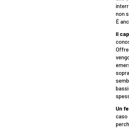
interr
non s
È anc
Il ca
conos
Offre
vengo
emers
sopra
sembr
bassi
spess
Un fe
caso 
perch