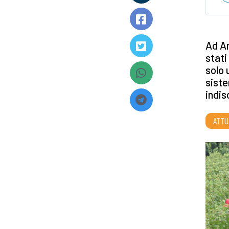
Ad Am
stati
solo 
siste
indis
ATTU