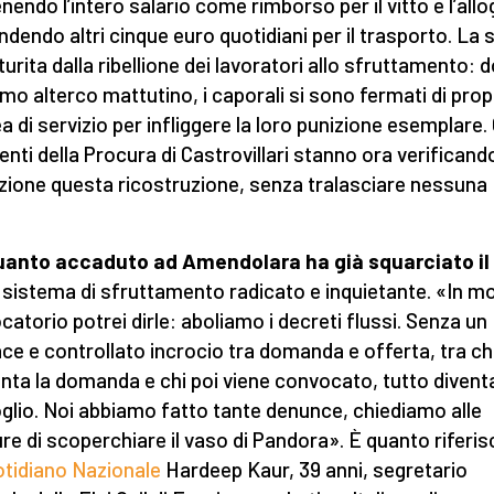
enendo l’intero salario come rimborso per il vitto e l’allo
ndendo altri cinque euro quotidiani per il trasporto. La 
turita dalla ribellione dei lavoratori allo sfruttamento: 
imo alterco mattutino, i caporali si sono fermati di pro
ea di servizio per infliggere la loro punizione esemplare. 
renti della Procura di Castrovillari stanno ora verifican
zione questa ricostruzione, senza tralasciare nessuna
.
anto accaduto ad Amendolara ha già squarciato il 
 sistema di sfruttamento radicato e inquietante. «In m
catorio potrei dirle: aboliamo i decreti flussi. Senza un
ace e controllato incrocio tra domanda e offerta, tra ch
nta la domanda e chi poi viene convocato, tutto divent
glio. Noi abbiamo fatto tante denunce, chiediamo alle
re di scoperchiare il vaso di Pandora». È quanto riferis
tidiano Nazionale
Hardeep Kaur, 39 anni, segretario