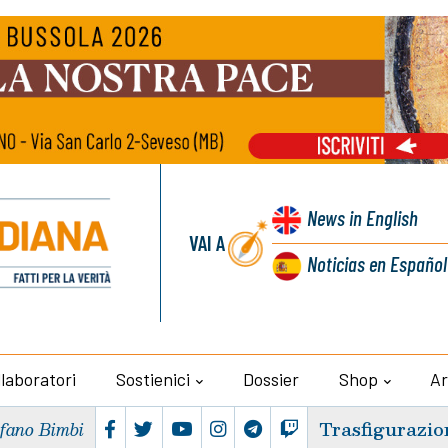
News
in English
VAI A
Noticias
en Español
llaboratori
Sostienici
Dossier
Shop
Ar
Trasfigurazio
efano Bimbi