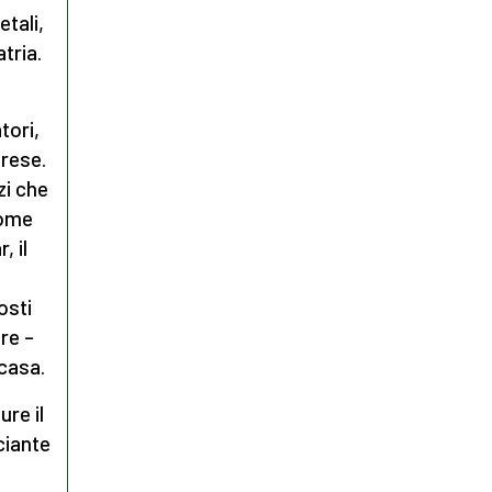
etali,
tria.
tori,
prese.
zi che
come
 il
osti
re –
casa.
ure il
ciante