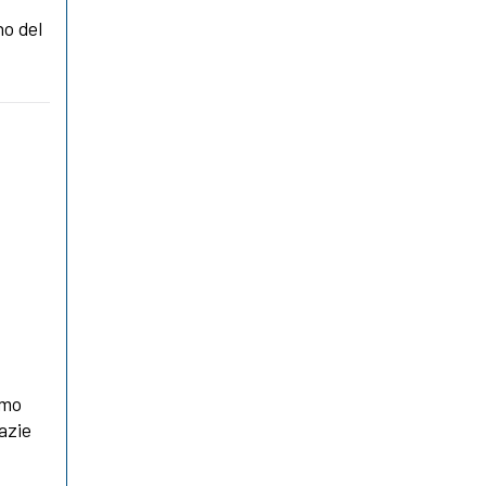
no del
a
amo
azie