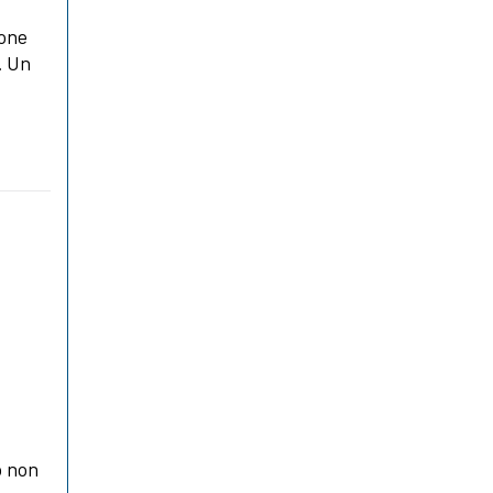
ione
. Un
o non