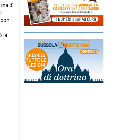
 ma di
ta
con
ò la