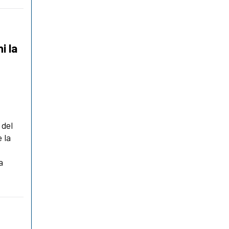
i la
 del
 la
a