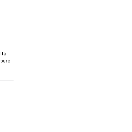
ità
ssere