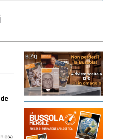
i
ede
Chiesa