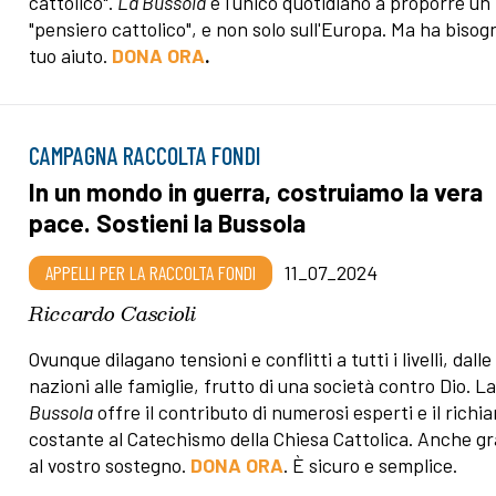
cattolico".
La Bussola
è l'unico quotidiano a proporre un
"pensiero cattolico", e non solo sull'Europa. Ma ha bisog
tuo aiuto.
DONA ORA
.
CAMPAGNA RACCOLTA FONDI
In un mondo in guerra, costruiamo la vera
pace. Sostieni la Bussola
APPELLI PER LA RACCOLTA FONDI
11_07_2024
Riccardo Cascioli
Ovunque dilagano tensioni e conflitti a tutti i livelli, dalle
nazioni alle famiglie, frutto di una società contro Dio. L
Bussola
offre il contributo di numerosi esperti e il richi
costante al Catechismo della Chiesa Cattolica. Anche gr
al vostro sostegno.
DONA ORA
. È sicuro e semplice.