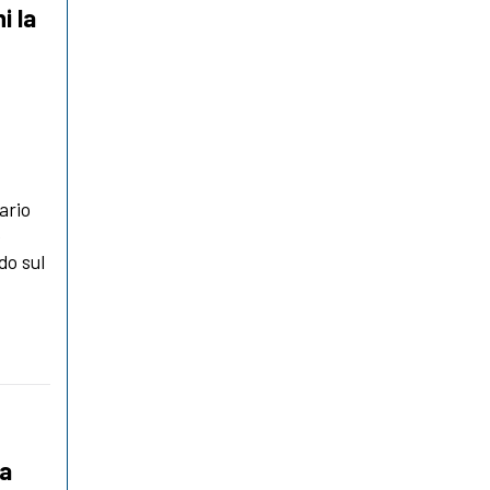
i la
ario
o
do sul
la