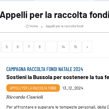
Appelli per la raccolta fond
Home
Appelli per la raccolta fondi
5
6
7
8
...
14
15
»
CAMPAGNA RACCOLTA FONDI NATALE 2024
Sostieni la Bussola per sostenere la tua f
APPELLI PER LA RACCOLTA FONDI
13_12_2024
Riccardo Cascioli
Per affrontare e superare le tempeste personali, della 