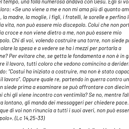
el tempo, una folla numerosa andava con Gesù. Egli si vo
 loro: «Se uno viene a me e non mi ama più di quanto am
 la madre, la moglie, i figli, i fratelli, le sorelle e perfino 
ia vita, non può essere mio discepolo. Colui che non port
ia croce e non viene dietro a me, non può essere mio
polo. Chi di voi, volendo costruire una torre, non siede 
colare la spesa e a vedere se ha i mezzi per portarla a
ne? Per evitare che, se getta le fondamenta e non è in 
ire il lavoro, tutti coloro che vedono comincino a derider
do: “Costui ha iniziato a costruire, ma non è stato capac
 il lavoro”. Oppure quale re, partendo in guerra contro un
on siede prima a esaminare se può affrontare con diecim
i chi gli viene incontro con ventimila? Se no, mentre l’al
a lontano, gli manda dei messaggeri per chiedere pace.
que di voi non rinuncia a tutti i suoi averi, non può esse
polo». (Lc 14,25-33)