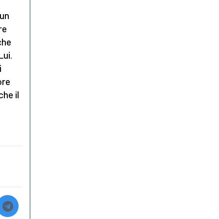
 un
re
che
Lui.
i
ore
he il