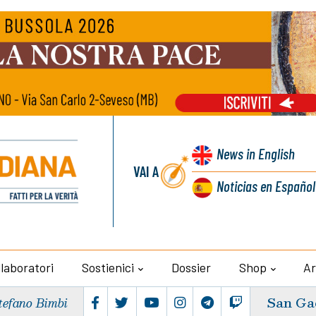
News
in English
VAI A
Noticias
en Español
llaboratori
Sostienici
Dossier
Shop
Ar
San Ga
tefano Bimbi