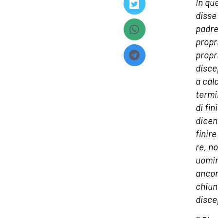
In qu
disse
padre,
propr
propr
disce
a cal
termi
di fin
dicen
finire
re, n
uomin
ancor
chiun
disce