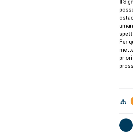
Il Si
posse
ostac
umano
spetta
Per q
mette
prior
pross