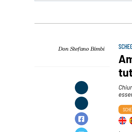
SCHEG
Don Stefano Bimbi
Am
tut
Chiun
esser
SCHE