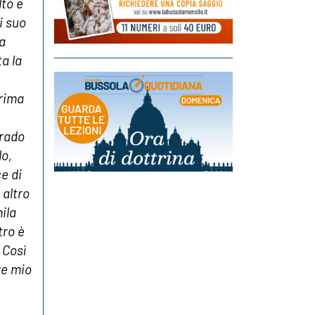
ltò e
i suo
la
a la
prima
grado
lo,
e di
 altro
ila
tro è
 Così
re mio