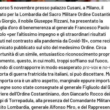
orso 5 novembre presso palazzo Cusani, a Milano, il
ato per la Lombardia del Sacro Militare Ordine Costanti
n Giorgio, il nobile Giuseppe Rizzani, ha presentato la
lia d’oro di benemerenza al generale Francesco Paolo
olo «per l’altissimo impegno e gli straordinari risultati
uti nel contrasto alla pandemia da Covid-19», come recit
icato pubblicato sul sito del medesimo Ordine. Circa
ortunità di un simile, entusiastico riconoscimento propr
mento, questo, in cui molti, troppi soffiano sul fuoco,
ndo di contrapporre in modo esasperato
pro-vax
e
no-
rta di guerra fratricida tra italiani, si può discettare. M
mporta ora è un altro aspetto, marginale eppure import
segne sono state consegnate al generale Figliuolo dal 
iere dell’Ordine Costantiniano, don Giancarlo Rocco dei
ipi di Torrepadula, alla presenza del Comandante Militar
ito Lombardia, generale Alfonso Miro, e del Rapprese