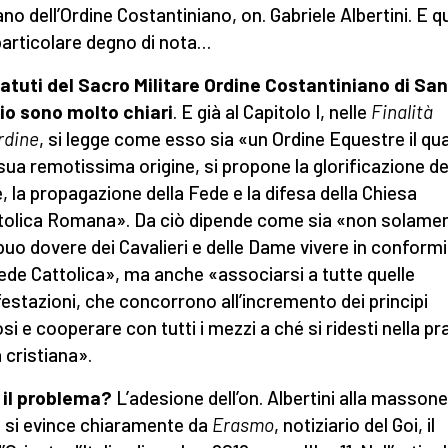
lano dell’Ordine Costantiniano, on. Gabriele Albertini. E 
particolare degno di nota…
tatuti del Sacro Militare Ordine Costantiniano di San
io
sono molto chiari
. E già al Capitolo I, nelle
Finalità
Ordine
, si legge come esso sia «un Ordine Equestre il qua
 sua remotissima origine, si propone la glorificazione de
, la propagazione della Fede e la difesa della Chiesa
olica Romana». Da ciò dipende come sia «non solame
puo dovere dei Cavalieri e delle Dame vivere in conformi
Fede Cattolica», ma anche «associarsi a tutte quelle
estazioni, che concorrono all’incremento dei principi
osi e cooperare con tutti i mezzi a ché si ridesti nella pr
a cristiana».
 il problema?
L’adesione dell’on. Albertini alla massone
si evince chiaramente da
Erasmo
, notiziario del Goi, il