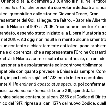
Oriente d’Italia, dicembre 2018, anno III n. 11. Nell’artico
i per la città
, che presenta due volumi dedicati ai sind
ani col grembiulino dallo storico Giovanni Greco, Gran
sentante del Goi, si legge, tra l’altro: «Gabriele Albertin
co di Milano dal 1997 al 2006, “massone in pectore” dura
andato, essendo stato iniziato alla Libera Muratoria s
 nel 2015». Ad oggi non risulta in merito alcuna smentita,
in un contesto dichiaratamente cattolico, pone problemi
ina e di coerenza: che a rappresentare l’Ordine Costant
«città di Milano», come recita il sito ufficiale, sia un ad
massoneria è assolutamente ed incontrovertibilmente
patibile con quanto prevede la Chiesa da sempre. Com
ito, in particolare, già nel 1738 con la lettera apostolica 
nte XII
In eminenti apostolatus specula
, poi confermat
nciclica
Humanum Genus
di Leone XIII, quindi dalla
nica palese contenuta al can. 2335 del Codice di Diritt
ico del 1917, ripresa al can. 1374 del nuovo Codice, quell