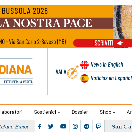
News
in English
VAI A
Noticias
en Español
llaboratori
Sostienici
Dossier
Shop
Ar
San Ga
tefano Bimbi