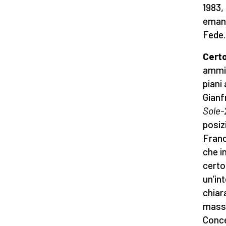
1983, 
emana
Fede.
Certo
ammi
piani 
Gianf
Sole
posiz
Franc
che i
certo
un’in
chiar
masso
Conce