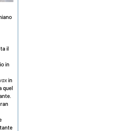
niano
a il
io in
vax
in
a quel
ante.
Gran
e
ntante