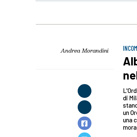
INCOM
Andrea Morandini
Al
ne
L'Ord
di Mi
stand
un Or
una c
moral