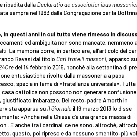
e ribadita dalla
Declaratio de associationibus massonic
ta sempre nel 1983 dalla Congregazione per la Dottrina
, in questi anni in cui tutto viene rimesso in discus
ccamenti ed ambiguità non sono mancate, nemmeno a
alti. La memoria corre, in particolare, all’articolo del car
ranco Ravasi dal titolo
Cari fratelli massoni
, apparso s
-24Ore
del 14 febbraio 2016, nonché alla settantina di pre
ione entusiastiche rivolte dalla massoneria a papa
esco, specie in tema di «fratellanza universale». Tutte
n casa cattolica non possono non generare confusione
, giustificato imbarazzo. Del resto, padre Amorth in
tervista apparsa su
il Giornale
il 19 marzo 2013 lo disse
amente: «Anche nella Chiesa c’è una grande massa di
ni. E anche tra i cardinali ce ne sono, altroché, altroch
tto, questo, poi ripreso e da nessuno smentito, più vo