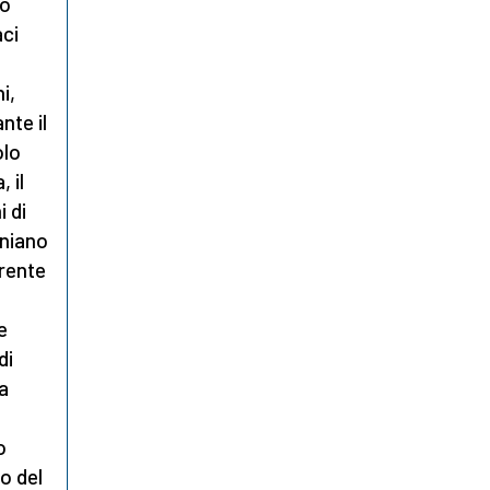
lo
aci
i,
nte il
olo
 il
 di
iniano
erente
e
di
a
o
o del