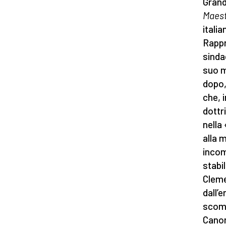
Grand’
Maestr
itali
Rappre
sinda
suo m
dopo,
che, 
dottr
nella 
alla 
incom
stabil
Cleme
dall’e
scomu
Canon