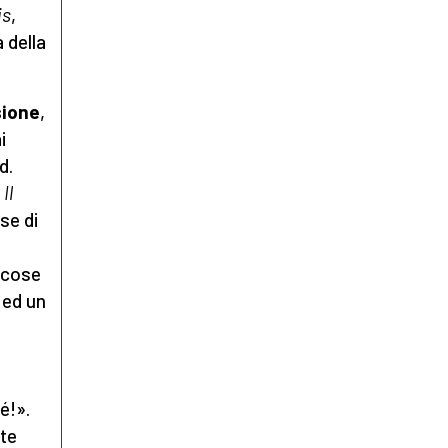
is
,
 della
sione
,
i
d.
u
Il
se di
 cose
 ed un
é!».
lte