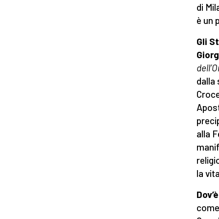
di Mi
è un 
Gli S
Giorg
dell’
dalla
Croce
Apost
preci
alla 
manif
religi
la vit
Dov’è
come 