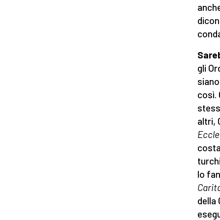
anche
dicono
conda
Sareb
gli O
siano
così.
stess
altri
Eccl
costa
turch
lo fa
Carit
della
esegu