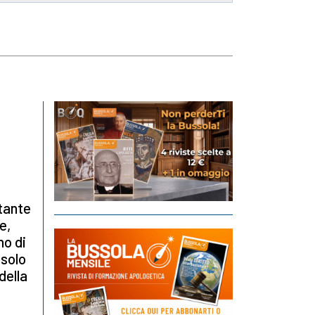
tante
e,
no di
 solo
della