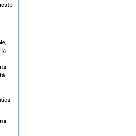
questo
le,
lla
nte
tà
atica
ria,