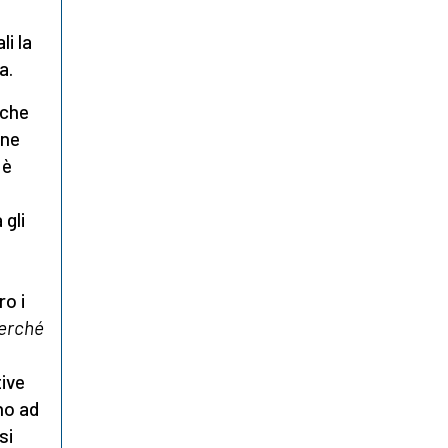
li la
a.
 che
 ne
 è
 gli
ro i
erché
tive
no ad
si