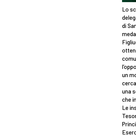
Lo sc
deleg
di Sa
medag
Figliu
otten
comun
l’opp
un mo
cerca
una so
che i
Le in
Tesor
Princ
Eserc